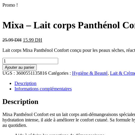
Promo !
Mixa – Lait corps Panthénol Con
25.99
DH
15.99
DH
Lait corps Mixa Panthénol Confort conçu pour les peaux sèches, réactiv
Ajouter au panier
UGS :
3600551135816
Catégories :
Hygiène & Beauté
,
Lait & Crème
Description
Informations complémentaires
Description
Mixa Panthénol Confort est un lait corps anti-démangeaisons spécialem
hydratation intense, il aide à améliorer le confort cutané. Sa formule
au quotidien.