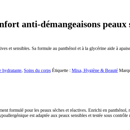
fort anti-démangeaisons peaux s
es et sensibles. Sa formule au panthénol et à la glycérine aide à apaise
 hydratante
,
Soins du corps
Étiquette :
Mixa, Hygiène & Beauté
Marq
ent formulé pour les peaux sèches et réactives. Enrichi en panthénol, r
 hypoallergénique est adaptée aux peaux sensibles et testée sous contrôl