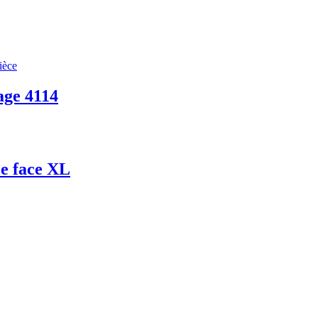
age 4114
le face XL