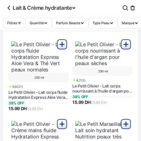
Lait & Crème hydratante
Filtres
Quantité
Parfum Beaute
Type Peau
Marque
250 ml
250 ml
★
4,7
(3)
Le Petit Olivier - Lait corps
★
5,0
(21)
nourrissant à l'huile d'argan pour
Le Petit Olivier - Lait corps fluide
peaux sèches
38% OFF
Hydratation Express Aloe Vera &
15.99 DH
Thé Vert peaux normales
25.99 DH
38% OFF
15.99 DH
25.99 DH