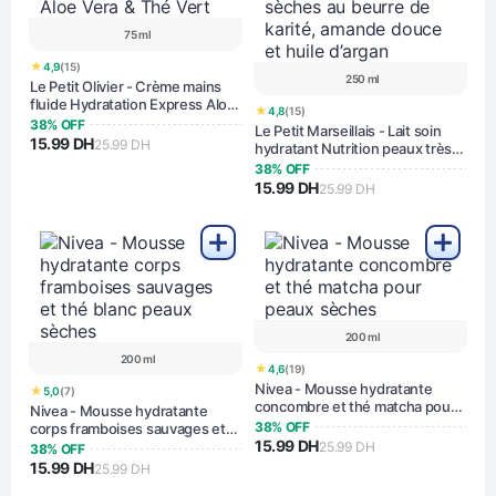
75 ml
★
4,9
(15)
250 ml
Le Petit Olivier - Crème mains
fluide Hydratation Express Aloe
★
4,8
(15)
Vera & Thé Vert
38% OFF
Le Petit Marseillais - Lait soin
15.99 DH
25.99 DH
hydratant Nutrition peaux très
sèches au beurre de karité,
38% OFF
amande douce et huile d’argan
15.99 DH
25.99 DH
200 ml
200 ml
★
4,6
(19)
Nivea - Mousse hydratante
★
5,0
(7)
concombre et thé matcha pour
Nivea - Mousse hydratante
peaux sèches
38% OFF
corps framboises sauvages et
15.99 DH
thé blanc peaux sèches
25.99 DH
38% OFF
15.99 DH
25.99 DH