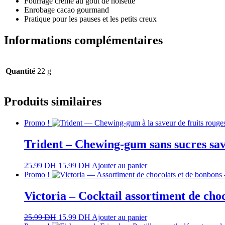
Fourrage crème au goût de noisette
Enrobage cacao gourmand
Pratique pour les pauses et les petits creux
Informations complémentaires
Quantité
22 g
Produits similaires
Promo !
Trident – Chewing-gum sans sucres sa
25.99
DH
15.99
DH
Ajouter au panier
Promo !
Victoria – Cocktail assortiment de choco
25.99
DH
15.99
DH
Ajouter au panier