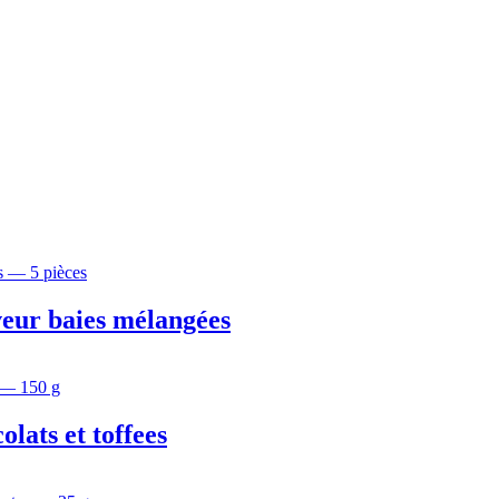
veur baies mélangées
lats et toffees