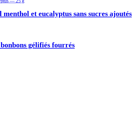
l menthol et eucalyptus sans sucres ajoutés
onbons gélifiés fourrés