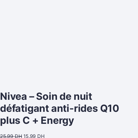
Nivea – Soin de nuit
défatigant anti-rides Q10
plus C + Energy
25.99
DH
15.99
DH