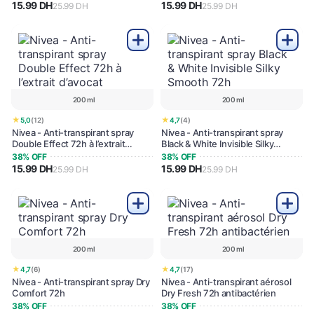
15.99 DH
15.99 DH
25.99 DH
25.99 DH
200 ml
200 ml
★
★
5,0
(12)
4,7
(4)
Nivea - Anti-transpirant spray
Nivea - Anti-transpirant spray
Double Effect 72h à l’extrait
Black & White Invisible Silky
d’avocat
Smooth 72h
38% OFF
38% OFF
15.99 DH
15.99 DH
25.99 DH
25.99 DH
200 ml
200 ml
★
★
4,7
(6)
4,7
(17)
Nivea - Anti-transpirant spray Dry
Nivea - Anti-transpirant aérosol
Comfort 72h
Dry Fresh 72h antibactérien
38% OFF
38% OFF