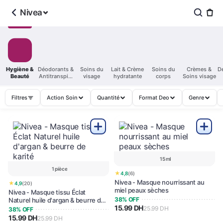
Nivea
Hygiène &
Déodorants &
Soins du
Lait & Crème
Soins du
Crèmes &
D
Beauté
Antitranspira
visage
hydratante
corps
Soins visage
nts
Filtres
Action Soin
Quantité
Format Deo
Genre
15 ml
1 pièce
★
4,8
(6)
Nivea - Masque nourrissant au
★
4,9
(20)
miel peaux sèches
Nivea - Masque tissu Éclat
38% OFF
Naturel huile d'argan & beurre de
15.99 DH
karité
25.99 DH
38% OFF
15.99 DH
25.99 DH