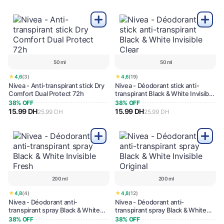
50 ml
50 ml
★
★
4,6
(3)
4,6
(19)
Nivea - Anti-transpirant stick Dry
Nivea - Déodorant stick anti-
Comfort Dual Protect 72h
transpirant Black & White Invisible
Clear
38% OFF
38% OFF
15.99 DH
15.99 DH
25.99 DH
25.99 DH
200 ml
200 ml
★
★
4,8
(4)
4,8
(12)
Nivea - Déodorant anti-
Nivea - Déodorant anti-
transpirant spray Black & White
transpirant spray Black & White
Invisible Fresh
Invisible Original
38% OFF
38% OFF