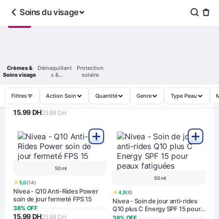
Soins du visage
15 ml
1 pièce
Crèmes &
Démaquillant
Protection
★
4,8
(6)
Soins visage
s &
solaire
Nivea - Masque nourrissant au
★
4,9
(20)
Nettoyants
miel peaux sèches
Nivea - Masque tissu Éclat
38% OFF
Naturel huile d'argan & beurre
Filtres
Action Soin
Quantité
Genre
Type Peau
15.99 DH
de karité
25.99 DH
38% OFF
15.99 DH
25.99 DH
50 ml
50 ml
★
5,0
(14)
Nivea - Q10 Anti-Rides Power
★
4,9
(8)
soin de jour fermeté FPS 15
Nivea - Soin de jour anti-rides
38% OFF
Q10 plus C Energy SPF 15 pour
15.99 DH
peaux fatiguées
25.99 DH
38% OFF