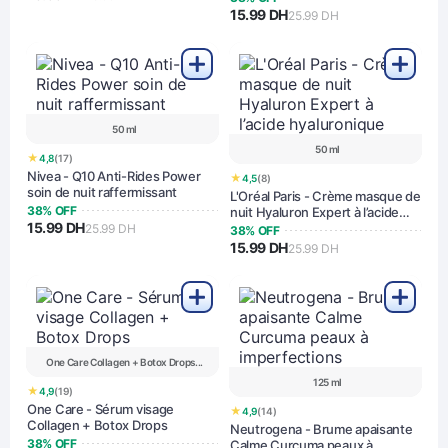
15.99 DH
25.99 DH
50 ml
50 ml
★
4,8
(17)
Nivea - Q10 Anti-Rides Power
★
4,5
(8)
soin de nuit raffermissant
L'Oréal Paris - Crème masque de
38% OFF
nuit Hyaluron Expert à l’acide
15.99 DH
hyaluronique
25.99 DH
38% OFF
15.99 DH
25.99 DH
One Care Collagen + Botox Drops...
125 ml
★
4,9
(19)
One Care - Sérum visage
★
4,9
(14)
Collagen + Botox Drops
Neutrogena - Brume apaisante
38% OFF
Calme Curcuma peaux à