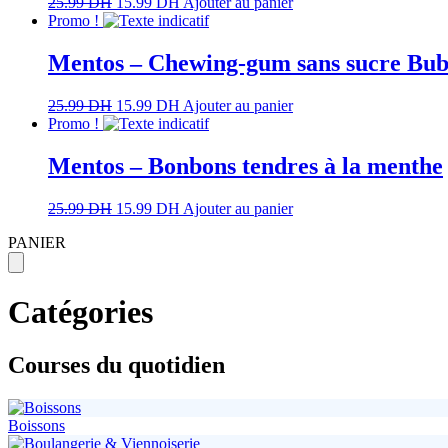
25.99
DH
15.99
DH
Ajouter au panier
Promo !
Mentos – Chewing-gum sans sucre Bub
25.99
DH
15.99
DH
Ajouter au panier
Promo !
Mentos – Bonbons tendres à la menthe
25.99
DH
15.99
DH
Ajouter au panier
PANIER
Catégories
Courses du quotidien
Boissons