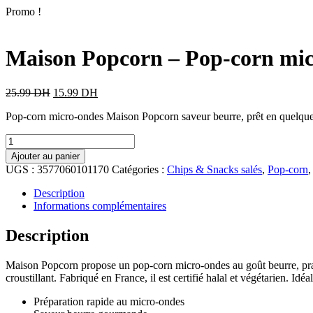
Promo !
Maison Popcorn – Pop-corn mic
25.99
DH
15.99
DH
Pop-corn micro-ondes Maison Popcorn saveur beurre, prêt en quelque
Ajouter au panier
UGS :
3577060101170
Catégories :
Chips & Snacks salés
,
Pop-corn
Description
Informations complémentaires
Description
Maison Popcorn propose un pop-corn micro-ondes au goût beurre, prat
croustillant. Fabriqué en France, il est certifié halal et végétarien. Id
Préparation rapide au micro-ondes