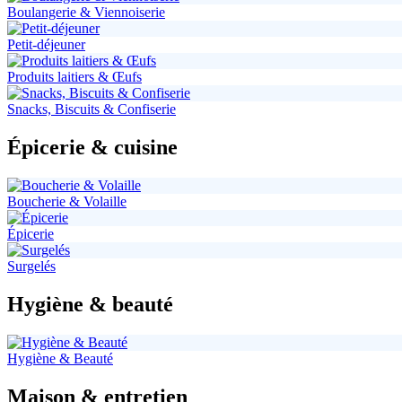
Boulangerie & Viennoiserie
Petit-déjeuner
Produits laitiers & Œufs
Snacks, Biscuits & Confiserie
Épicerie & cuisine
Boucherie & Volaille
Épicerie
Surgelés
Hygiène & beauté
Hygiène & Beauté
Maison & entretien