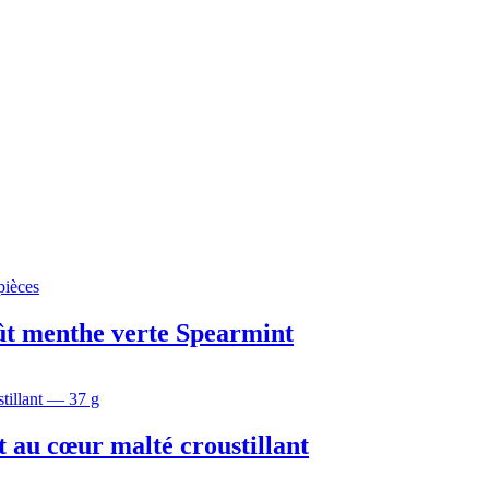
ût menthe verte Spearmint
t au cœur malté croustillant