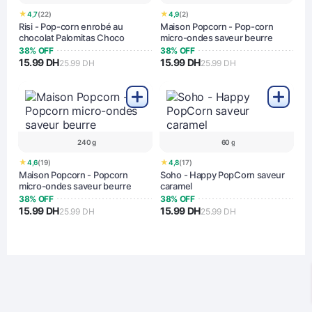
★
★
4,7
(22)
4,9
(2)
Risi - Pop-corn enrobé au
Maison Popcorn - Pop-corn
chocolat Palomitas Choco
micro-ondes saveur beurre
38% OFF
38% OFF
15.99 DH
15.99 DH
25.99 DH
25.99 DH
240 g
60 g
★
★
4,6
(19)
4,8
(17)
Maison Popcorn - Popcorn
Soho - Happy PopCorn saveur
micro-ondes saveur beurre
caramel
38% OFF
38% OFF
15.99 DH
15.99 DH
25.99 DH
25.99 DH