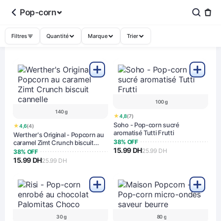
Pop-corn
Filtres
Quantité
Marque
Trier
100 g
140 g
★
4,8
(7)
Soho - Pop-corn sucré
★
4,6
(4)
aromatisé Tutti Frutti
Werther's Original - Popcorn au
38% OFF
caramel Zimt Crunch biscuit
15.99 DH
cannelle
25.99 DH
38% OFF
15.99 DH
25.99 DH
30 g
80 g