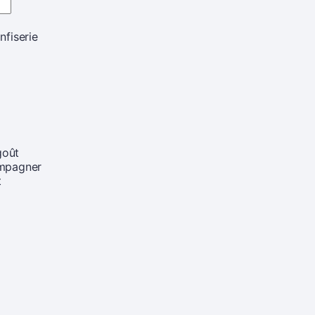
nfiserie
goût
ompagner
t