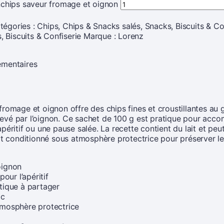
nchips saveur fromage et oignon
tégories :
Chips
,
Chips & Snacks salés
,
Snacks, Biscuits & Co
, Biscuits & Confiserie
Marque :
Lorenz
émentaires
romage et oignon offre des chips fines et croustillantes au 
vé par l’oignon. Ce sachet de 100 g est pratique pour acc
éritif ou une pause salée. La recette contient du lait et peu
it conditionné sous atmosphère protectrice pour préserver le
oignon
pour l’apéritif
tique à partager
oc
tmosphère protectrice