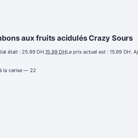
onbons aux fruits acidulés Crazy Sours
tial était : 25.99 DH.
15.99
DH
Le prix actuel est : 15.99 DH.
A