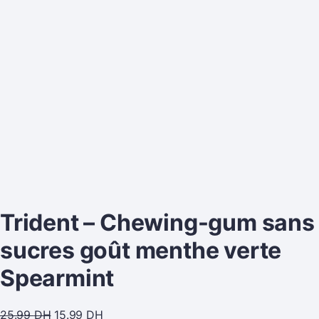
Trident – Chewing-gum sans
sucres goût menthe verte
Spearmint
25.99
DH
15.99
DH