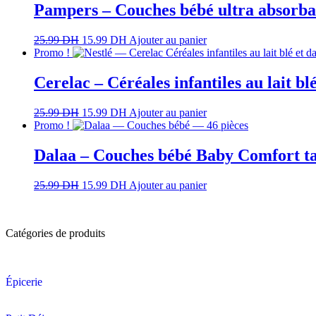
Pampers – Couches bébé ultra absorban
25.99
DH
15.99
DH
Ajouter au panier
Promo !
Cerelac – Céréales infantiles au lait bl
25.99
DH
15.99
DH
Ajouter au panier
Promo !
Dalaa – Couches bébé Baby Comfort ta
25.99
DH
15.99
DH
Ajouter au panier
Catégories de produits
Épicerie