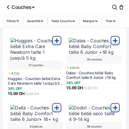
Couches
Filtres
Quantité
Taille Couche
Marque
Trier
30 couches
21 couches
★
4,9
(15)
Dalaa - Couches bébé Baby
★
4,7
(9)
Comfort taille 6 Junior +18 kg
Huggies - Couches bébé Extra
38% OFF
Care Newborn taille 1 jusqu’à 5
15.99 DH
kg
25.99 DH
38% OFF
15.99 DH
25.99 DH
30 pièces
58 couches