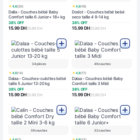
★
★
4,6
(20)
4,9
(16)
Dalla - Couches bébé Baby
Dodot - Couches bébé bebé
Comfort taille 6 Junior+ 18+ kg
seco taille 4 9-14 kg
38% OFF
38% OFF
15.99 DH
15.99 DH
25.99 DH
25.99 DH
34 pièces
46 couches
★
★
4,6
(14)
4,8
(17)
Dalaa - Couches-culottes bébé
Dalaa - Couches bébé Baby
taille 5 Junior 13-20 kg
Comfort taille 3 Midi
38% OFF
38% OFF
15.99 DH
15.99 DH
25.99 DH
25.99 DH
36 couches
32 couches
★
★
4,6
(7)
4,6
(13)