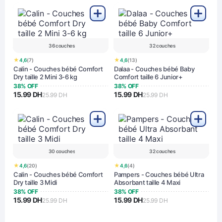
36 couches
32 couches
★
★
4,6
(7)
4,6
(13)
Calin - Couches bébé Comfort
Dalaa - Couches bébé Baby
Dry taille 2 Mini 3-6 kg
Comfort taille 6 Junior+
38% OFF
38% OFF
15.99 DH
15.99 DH
25.99 DH
25.99 DH
30 couches
32 couches
★
★
4,6
(20)
4,6
(4)
Calin - Couches bébé Comfort
Pampers - Couches bébé Ultra
Dry taille 3 Midi
Absorbant taille 4 Maxi
38% OFF
38% OFF
15.99 DH
15.99 DH
25.99 DH
25.99 DH