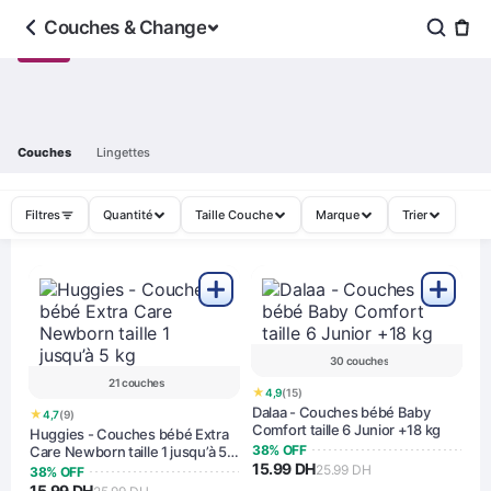
Couches & Change
Couches
Lingettes
Filtres
Quantité
Taille Couche
Marque
Trier
30 couches
21 couches
★
4,9
(15)
Dalaa - Couches bébé Baby
★
4,7
(9)
Comfort taille 6 Junior +18 kg
Huggies - Couches bébé Extra
38% OFF
Care Newborn taille 1 jusqu’à 5
15.99 DH
kg
25.99 DH
38% OFF
15.99 DH