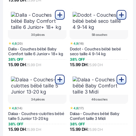
25.99 DH
30 pièces
58 couches
★
★
4,6
(20)
4,9
(16)
Dalla - Couches bébé Baby
Dodot - Couches bébé bebé
Comfort taille 6 Junior+ 18+ kg
seco taille 4 9-14 kg
38% OFF
38% OFF
15.99 DH
15.99 DH
25.99 DH
25.99 DH
34 pièces
46 couches
★
★
4,6
(14)
4,8
(17)
Dalaa - Couches-culottes bébé
Dalaa - Couches bébé Baby
taille 5 Junior 13-20 kg
Comfort taille 3 Midi
38% OFF
38% OFF
15.99 DH
15.99 DH
25.99 DH
25.99 DH