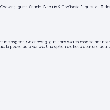
,
Chewing-gums
,
Snacks, Biscuits & Confiserie
Étiquette :
Tride
baies mélangées. Ce chewing-gum sans sucres associe des not
 sac, la poche ou la voiture. Une option pratique pour une pa