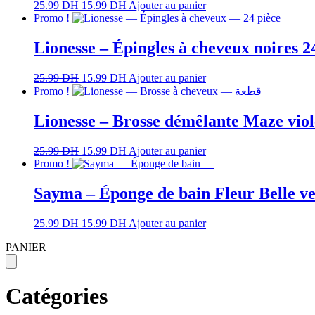
25.99
DH
15.99
DH
Ajouter au panier
Promo !
Lionesse – Épingles à cheveux noires 2
25.99
DH
15.99
DH
Ajouter au panier
Promo !
Lionesse – Brosse démêlante Maze viol
25.99
DH
15.99
DH
Ajouter au panier
Promo !
Sayma – Éponge de bain Fleur Belle ve
25.99
DH
15.99
DH
Ajouter au panier
PANIER
Catégories