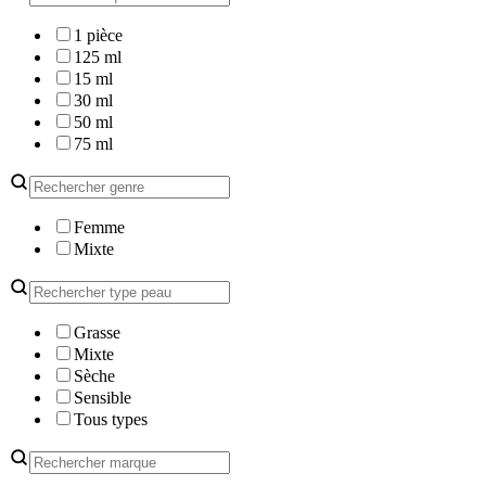
1 pièce
125 ml
15 ml
30 ml
50 ml
75 ml
Femme
Mixte
Grasse
Mixte
Sèche
Sensible
Tous types