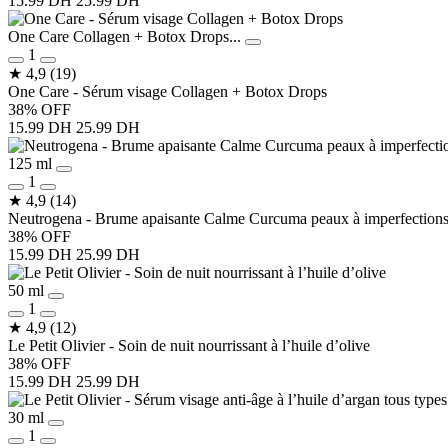
15.99 DH
25.99 DH
One Care Collagen + Botox Drops...
1
★
4,9
(19)
One Care - Sérum visage Collagen + Botox Drops
38% OFF
15.99 DH
25.99 DH
125 ml
1
★
4,9
(14)
Neutrogena - Brume apaisante Calme Curcuma peaux à imperfection
38% OFF
15.99 DH
25.99 DH
50 ml
1
★
4,9
(12)
Le Petit Olivier - Soin de nuit nourrissant à l’huile d’olive
38% OFF
15.99 DH
25.99 DH
30 ml
1