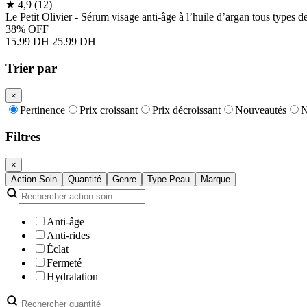
★
4,9
(12)
Le Petit Olivier - Sérum visage anti-âge à l’huile d’argan tous types 
38% OFF
15.99 DH
25.99 DH
Trier par
×
Pertinence
Prix croissant
Prix décroissant
Nouveautés
N
Filtres
×
Action Soin
Quantité
Genre
Type Peau
Marque
Anti-âge
Anti-rides
Éclat
Fermeté
Hydratation