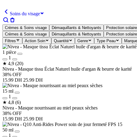
Soins du visage
Crèmes & Soins visage
Démaquillants & Nettoyants
Protection solaire
Crèmes & Soins visage
Démaquillants & Nettoyants
Protection solaire
Filtres
Action Soin
Quantité
Genre
Type Peau
Marqu
1 pièce
1
★
4,9
(20)
Nivea - Masque tissu Éclat Naturel huile d'argan & beurre de karité
38% OFF
15.99 DH
25.99 DH
15 ml
1
★
4,8
(6)
Nivea - Masque nourrissant au miel peaux sèches
38% OFF
15.99 DH
25.99 DH
50 ml
1