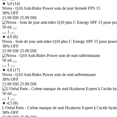
★
5,0
(14)
Nivea - Q10 Anti-Rides Power soin de jour fermeté FPS 15
38% OFF
15.99 DH
25.99 DH
50 ml
1
★
4,9
(8)
Nivea - Soin de jour anti-rides Q10 plus C Energy SPF 15 pour peaux
38% OFF
15.99 DH
25.99 DH
50 ml
1
★
4,8
(17)
Nivea - Q10 Anti-Rides Power soin de nuit raffermissant
38% OFF
15.99 DH
25.99 DH
50 ml
1
★
4,5
(8)
L'Oréal Paris - Crème masque de nuit Hyaluron Expert à l’acide hyal
38% OFF