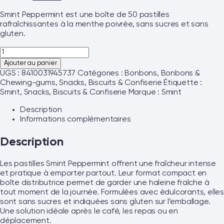
Smint Peppermint est une boîte de 50 pastilles
rafraîchissantes à la menthe poivrée, sans sucres et sans
gluten.
Ajouter au panier
UGS :
8410031945737
Catégories :
Bonbons
,
Bonbons &
Chewing-gums
,
Snacks, Biscuits & Confiserie
Étiquette :
Smint, Snacks, Biscuits & Confiserie
Marque :
Smint
Description
Informations complémentaires
Description
Les pastilles Smint Peppermint offrent une fraîcheur intense
et pratique à emporter partout. Leur format compact en
boîte distributrice permet de garder une haleine fraîche à
tout moment de la journée. Formulées avec édulcorants, elles
sont sans sucres et indiquées sans gluten sur l’emballage.
Une solution idéale après le café, les repas ou en
déplacement.