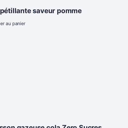
pétillante saveur pomme
er au panier
sson gazeuse cola Zero Sucres