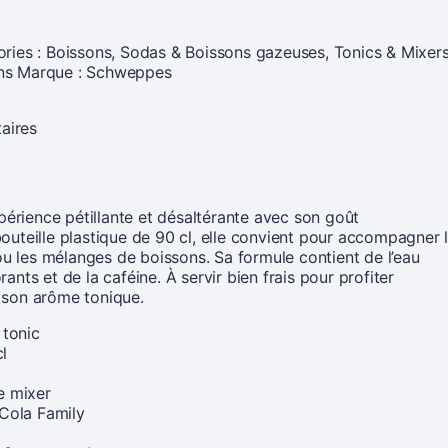
ries :
Boissons
,
Sodas & Boissons gazeuses
,
Tonics & Mixer
ns
Marque :
Schweppes
aires
érience pétillante et désaltérante avec son goût
bouteille plastique de 90 cl, elle convient pour accompagner 
u les mélanges de boissons. Sa formule contient de l’eau
ants et de la caféine. À servir bien frais pour profiter
 son arôme tonique.
 tonic
l
e mixer
Cola Family