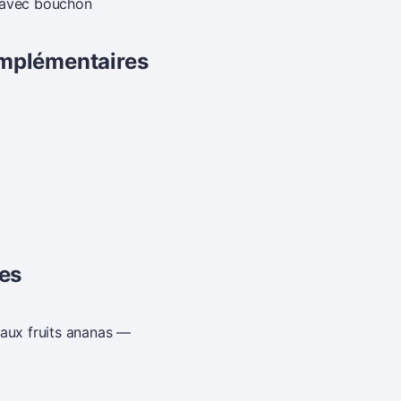
 avec bouchon
omplémentaires
res