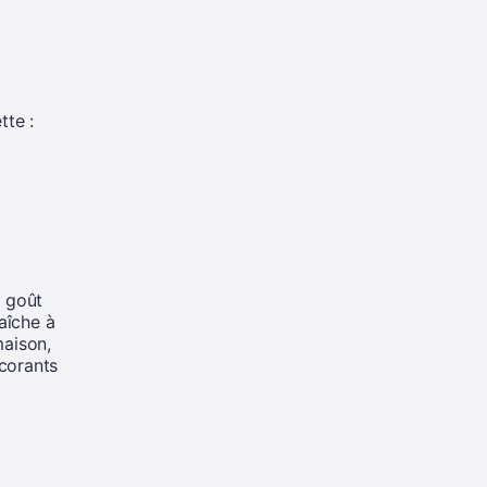
tte :
u goût
aîche à
maison,
lcorants