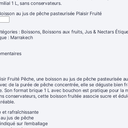
milial 1 L, sans conservateurs.
oisson au jus de pêche pasteurisée Plaisir Fruité
tégories :
Boissons
,
Boissons aux fruits
,
Jus & Nectars
Étique
que :
Marrakech
émentaires
sir Fruité Pêche, une boisson au jus de pêche pasteurisée a
avec de la purée de pêche concentrée, elle se déguste bien fr
e. Son format brique 1 L avec bouchon est pratique pour la 
ans conservateurs, cette boisson fruitée associe sucre et édu
réable.
 et rafraîchissante
 au jus de pêche
indiqué sur l’emballage