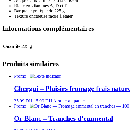
Adaptée aux tartines et à la cuisson
Riche en vitamines A, D et E
Barquette pratique de 225 g
Texture onctueuse facile à étaler
Informations complémentaires
Quantité
225 g
Produits similaires
Promo !
Chergui – Plaisirs fromage frais natur
25.99
DH
15.99
DH
Ajouter au panier
Promo !
Or Blanc – Tranches d’emmental