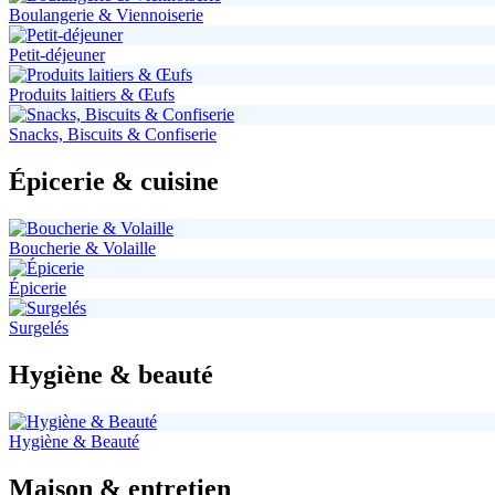
Boulangerie & Viennoiserie
Petit-déjeuner
Produits laitiers & Œufs
Snacks, Biscuits & Confiserie
Épicerie & cuisine
Boucherie & Volaille
Épicerie
Surgelés
Hygiène & beauté
Hygiène & Beauté
Maison & entretien