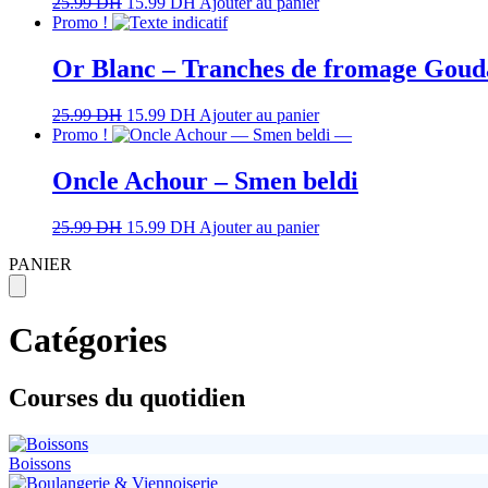
25.99
DH
15.99
DH
Ajouter au panier
Promo !
Or Blanc – Tranches de fromage Goud
25.99
DH
15.99
DH
Ajouter au panier
Promo !
Oncle Achour – Smen beldi
25.99
DH
15.99
DH
Ajouter au panier
PANIER
Catégories
Courses du quotidien
Boissons