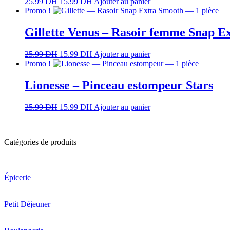
25.99
DH
15.99
DH
Ajouter au panier
Promo !
Gillette Venus – Rasoir femme Snap E
25.99
DH
15.99
DH
Ajouter au panier
Promo !
Lionesse – Pinceau estompeur Stars
25.99
DH
15.99
DH
Ajouter au panier
Catégories de produits
Épicerie
Petit Déjeuner