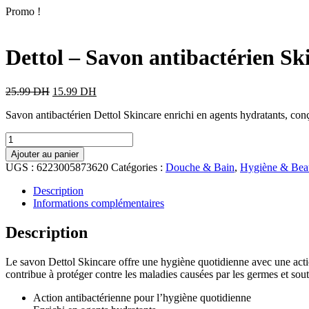
Promo !
Dettol – Savon antibactérien Sk
25.99
DH
15.99
DH
Savon antibactérien Dettol Skincare enrichi en agents hydratants, conç
Ajouter au panier
UGS :
6223005873620
Catégories :
Douche & Bain
,
Hygiène & Bea
Description
Informations complémentaires
Description
Le savon Dettol Skincare offre une hygiène quotidienne avec une actio
contribue à protéger contre les maladies causées par les germes et souti
Action antibactérienne pour l’hygiène quotidienne