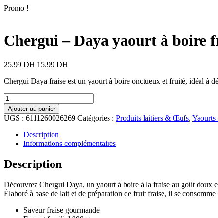
Promo !
Chergui – Daya yaourt à boire f
25.99
DH
15.99
DH
Chergui Daya fraise est un yaourt à boire onctueux et fruité, idéal à d
Ajouter au panier
UGS :
6111260026269
Catégories :
Produits laitiers & Œufs
,
Yaourts 
Description
Informations complémentaires
Description
Découvrez Chergui Daya, un yaourt à boire à la fraise au goût doux et 
Élaboré à base de lait et de préparation de fruit fraise, il se consomme
Saveur fraise gourmande