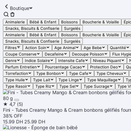
Boutique
Animalerie
Bébé & Enfant
Boissons
Boucherie & Volaille
Épic
Snacks, Biscuits & Confiserie
Surgelés
Animalerie
Bébé & Enfant
Boissons
Boucherie & Volaille
Épic
Snacks, Biscuits & Confiserie
Surgelés
Filtres
Action Soin
Age Animal
Age Bebe
Quantité
Coupe Conserve
Decafeine
Decoupe Poisson
Flux Hygi
Genre
Indice Solaire
Intensite Cafe
Niveau Piquant
Parfum Entretien
Pourcentage Cacao
Protection Deo
Qu
Torrefaction
Type Bonbon
Type Cafe
Type Cheveux
Type Huile
Type Lait
Type Linge
Type Maquillage
Ty
Type Rasoir
Type Riz
Type Sel
Type Sucrage
Type V
80 g
★
4,7
(5)
Fini - Tubes Creamy Mango & Cream bonbons gélifiés four
38% OFF
15.99 DH
25.99 DH