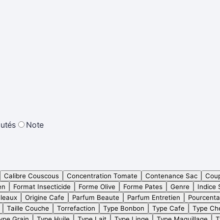
utés
Note
Calibre Couscous
Concentration Tomate
Contenance Sac
Cou
en
Format Insecticide
Forme Olive
Forme Pates
Genre
Indice 
leaux
Origine Cafe
Parfum Beaute
Parfum Entretien
Pourcent
Taille Couche
Torrefaction
Type Bonbon
Type Cafe
Type Ch
ype Grain
Type Huile
Type Lait
Type Linge
Type Maquillage
T