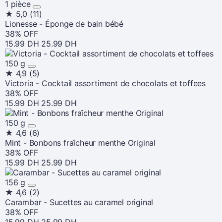
1 pièce
★
5,0
(11)
Lionesse - Éponge de bain bébé
38% OFF
15.99 DH
25.99 DH
150 g
★
4,9
(5)
Victoria - Cocktail assortiment de chocolats et toffees
38% OFF
15.99 DH
25.99 DH
150 g
★
4,6
(6)
Mint - Bonbons fraîcheur menthe Original
38% OFF
15.99 DH
25.99 DH
156 g
★
4,6
(2)
Carambar - Sucettes au caramel original
38% OFF