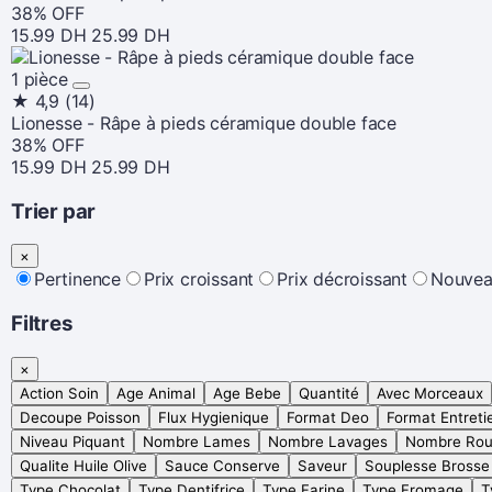
38% OFF
15.99 DH
25.99 DH
1 pièce
★
4,9
(14)
Lionesse - Râpe à pieds céramique double face
38% OFF
15.99 DH
25.99 DH
Trier par
×
Pertinence
Prix croissant
Prix décroissant
Nouvea
Filtres
×
Action Soin
Age Animal
Age Bebe
Quantité
Avec Morceaux
Decoupe Poisson
Flux Hygienique
Format Deo
Format Entreti
Niveau Piquant
Nombre Lames
Nombre Lavages
Nombre Rou
Qualite Huile Olive
Sauce Conserve
Saveur
Souplesse Brosse
Type Chocolat
Type Dentifrice
Type Farine
Type Fromage
T