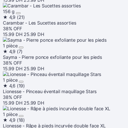
15.99 DH
25.99 DH
156 g
★
4,9
(21)
Carambar - Les Sucettes assorties
38% OFF
15.99 DH
25.99 DH
1 pièce
★
4,9
(7)
Sayma - Pierre ponce exfoliante pour les pieds
38% OFF
15.99 DH
25.99 DH
1 pièce
★
4,6
(19)
Lionesse - Pinceau éventail maquillage Stars
38% OFF
15.99 DH
25.99 DH
1 pièce
★
4,9
(18)
Lionesse - Râpe à pieds incurvée double face XL