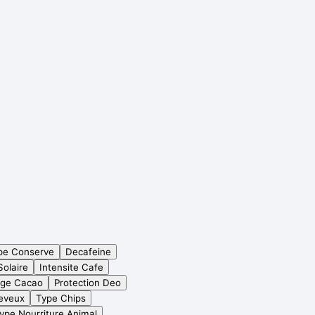
pe Conserve
Decafeine
Solaire
Intensite Cafe
age Cacao
Protection Deo
eveux
Type Chips
ype Nourriture Animal