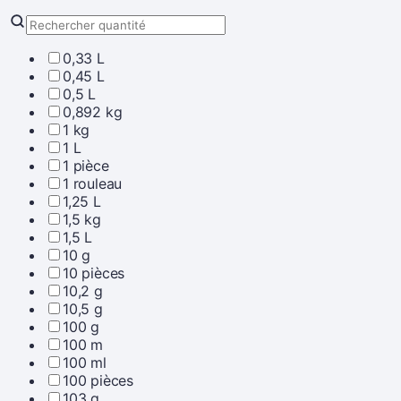
0,33 L
0,45 L
0,5 L
0,892 kg
1 kg
1 L
1 pièce
1 rouleau
1,25 L
1,5 kg
1,5 L
10 g
10 pièces
10,2 g
10,5 g
100 g
100 m
100 ml
100 pièces
103 g