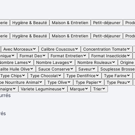
erie
Hygiène & Beauté
Maison & Entretien
Petit-déjeuner
Produ
erie
Hygiène & Beauté
Maison & Entretien
Petit-déjeuner
Produ
Avec Morceaux
Calibre Couscous
Concentration Tomate
enique
Format Deo
Format Entretien
Format Insecticide
Nombre Lames
Nombre Lavages
Nombre Rouleaux
Origine
alite Huile Olive
Sauce Conserve
Saveur
Souplesse Brosse
Type Chips
Type Chocolat
Type Dentifrice
Type Farine
pe Nourriture Animal
Type Olive
Type Papier
Type Peau
inaigre
Variete Legumineuse
Marque
Trier
rés