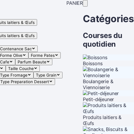
PANIER
Catégories
its laitiers & Œufs
Courses du
its laitiers & Œufs
quotidien
Contenance Sac
Forme Olive
Forme Pates
 Cafe
Parfum Beaute
Boissons
Taille Couche
Type Fromage
Type Grain
Boulangerie &
Type Preparation Dessert
Viennoiserie
Petit-déjeuner
Produits laitiers &
Œufs