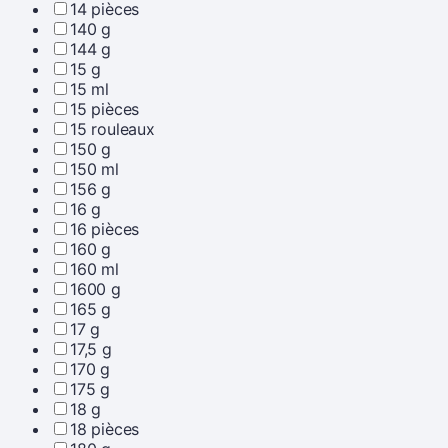
14 pièces
140 g
144 g
15 g
15 ml
15 pièces
15 rouleaux
150 g
150 ml
156 g
16 g
16 pièces
160 g
160 ml
1600 g
165 g
17 g
17,5 g
170 g
175 g
18 g
18 pièces