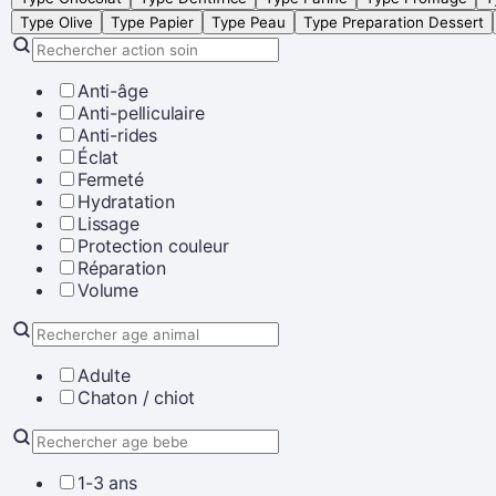
Type Olive
Type Papier
Type Peau
Type Preparation Dessert
Anti-âge
Anti-pelliculaire
Anti-rides
Éclat
Fermeté
Hydratation
Lissage
Protection couleur
Réparation
Volume
Adulte
Chaton / chiot
1-3 ans