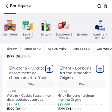
Boutique
1 pièce
★
5,0
(11)
80 g
Lionesse - Éponge de bain
Animalerie
Bébé &
Boissons
Boucherie &
Épicerie
Hygiène &
bébé
Enfant
Volaille
Beauté
★
4,7
(5)
38% OFF
Fini - Tubes Creamy Mango &
15.99 DH
Cream bonbons gélifiés fourrés
25.99 DH
Filtres
Action Soin
Age Animal
Age Bebe
Quantité
38% OFF
15.99 DH
25.99 DH
150 g
150 g
★
★
4,9
(5)
4,6
(6)
Victoria - Cocktail assortiment
Mint - Bonbons fraîcheur
de chocolats et toffees
menthe Original
38% OFF
38% OFF
15.99 DH
15.99 DH
25.99 DH
25.99 DH