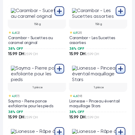
156 g
156 g
★
★
4,6
(2)
4,9
(21)
Carambar - Sucettes au
Carambar - Les Sucettes
caramel original
assorties
38% OFF
38% OFF
15.99 DH
15.99 DH
25.99 DH
25.99 DH
1 pièce
1 pièce
★
★
4,9
(7)
4,6
(19)
Sayma - Pierre ponce
Lionesse - Pinceau éventail
exfoliante pour les pieds
maquillage Stars
38% OFF
38% OFF
15.99 DH
15.99 DH
25.99 DH
25.99 DH