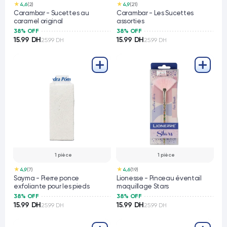
★
★
4,6
(2)
4,9
(21)
Carambar - Sucettes au
Carambar - Les Sucettes
caramel original
assorties
38% OFF
38% OFF
15.99 DH
15.99 DH
25.99 DH
25.99 DH
1 pièce
1 pièce
★
★
4,9
(7)
4,6
(19)
Sayma - Pierre ponce
Lionesse - Pinceau éventail
exfoliante pour les pieds
maquillage Stars
38% OFF
38% OFF
15.99 DH
15.99 DH
25.99 DH
25.99 DH