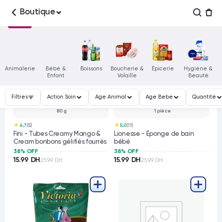
Boutique
Animalerie
Bébé &
Boissons
Boucherie &
Épicerie
Hygiène &
Enfant
Volaille
Beauté
Filtres
Action Soin
Age Animal
Age Bebe
Quantité
80 g
1 pièce
★
★
4,7
(5)
5,0
(11)
Fini - Tubes Creamy Mango &
Lionesse - Éponge de bain
Cream bonbons gélifiés fourrés
bébé
38% OFF
38% OFF
15.99 DH
15.99 DH
25.99 DH
25.99 DH