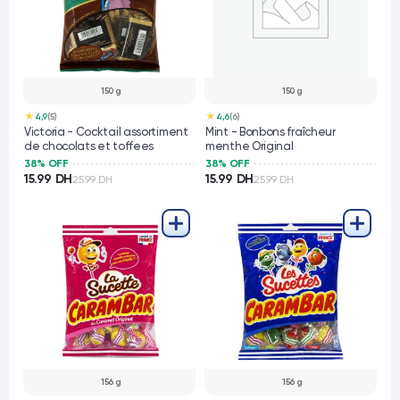
150 g
150 g
★
★
4,9
(5)
4,6
(6)
Victoria - Cocktail assortiment
Mint - Bonbons fraîcheur
de chocolats et toffees
menthe Original
38% OFF
38% OFF
15.99 DH
15.99 DH
25.99 DH
25.99 DH
156 g
156 g