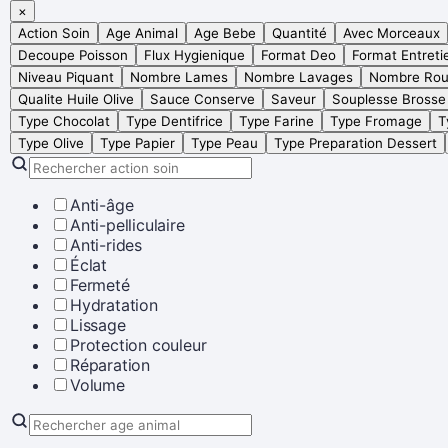
×
Action Soin
Age Animal
Age Bebe
Quantité
Avec Morceaux
Decoupe Poisson
Flux Hygienique
Format Deo
Format Entreti
Niveau Piquant
Nombre Lames
Nombre Lavages
Nombre Rou
Qualite Huile Olive
Sauce Conserve
Saveur
Souplesse Brosse
Type Chocolat
Type Dentifrice
Type Farine
Type Fromage
T
Type Olive
Type Papier
Type Peau
Type Preparation Dessert
Anti-âge
Anti-pelliculaire
Anti-rides
Éclat
Fermeté
Hydratation
Lissage
Protection couleur
Réparation
Volume