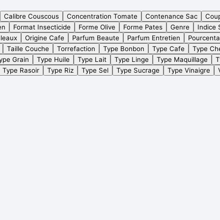
Calibre Couscous
Concentration Tomate
Contenance Sac
Cou
en
Format Insecticide
Forme Olive
Forme Pates
Genre
Indice 
leaux
Origine Cafe
Parfum Beaute
Parfum Entretien
Pourcent
Taille Couche
Torrefaction
Type Bonbon
Type Cafe
Type Ch
ype Grain
Type Huile
Type Lait
Type Linge
Type Maquillage
T
Type Rasoir
Type Riz
Type Sel
Type Sucrage
Type Vinaigre