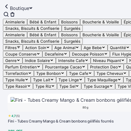
Boutique
Animalerie
Bébé & Enfant
Boissons
Boucherie & Volaille
Épic
Snacks, Biscuits & Confiserie
Surgelés
Animalerie
Bébé & Enfant
Boissons
Boucherie & Volaille
Épic
Snacks, Biscuits & Confiserie
Surgelés
Filtres
Action Soin
Age Animal
Age Bebe
Quantité
Coupe Conserve
Decafeine
Decoupe Poisson
Flux Hygi
Genre
Indice Solaire
Intensite Cafe
Niveau Piquant
Parfum Entretien
Pourcentage Cacao
Protection Deo
Qu
Torrefaction
Type Bonbon
Type Cafe
Type Cheveux
Type Huile
Type Lait
Type Linge
Type Maquillage
Ty
Type Rasoir
Type Riz
Type Sel
Type Sucrage
Type V
80 g
★
4,7
(5)
Fini - Tubes Creamy Mango & Cream bonbons gélifiés fourrés