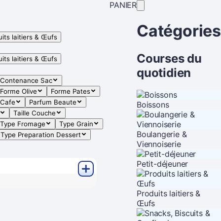
PANIER
Catégories
its laitiers & Œufs
Courses du
its laitiers & Œufs
quotidien
Contenance Sac
Forme Olive
Forme Pates
 Cafe
Parfum Beaute
Boissons
Taille Couche
Type Fromage
Type Grain
Boulangerie &
Type Preparation Dessert
Viennoiserie
Petit-déjeuner
Produits laitiers &
Œufs