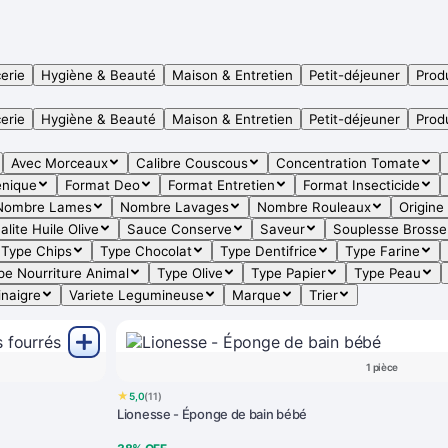
erie
Hygiène & Beauté
Maison & Entretien
Petit-déjeuner
Produ
erie
Hygiène & Beauté
Maison & Entretien
Petit-déjeuner
Produ
Avec Morceaux
Calibre Couscous
Concentration Tomate
enique
Format Deo
Format Entretien
Format Insecticide
Nombre Lames
Nombre Lavages
Nombre Rouleaux
Origine
alite Huile Olive
Sauce Conserve
Saveur
Souplesse Brosse
Type Chips
Type Chocolat
Type Dentifrice
Type Farine
pe Nourriture Animal
Type Olive
Type Papier
Type Peau
inaigre
Variete Legumineuse
Marque
Trier
1 pièce
★
5,0
(11)
Lionesse - Éponge de bain bébé