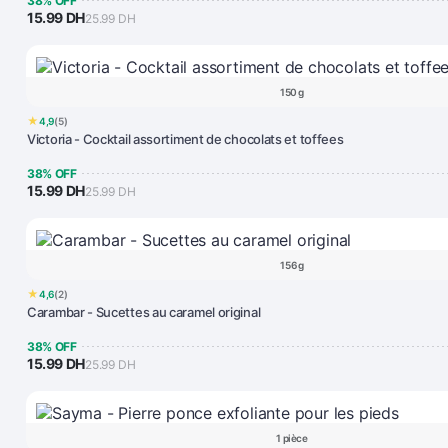
38% OFF
15.99 DH
25.99 DH
150 g
★
4,9
(5)
Victoria - Cocktail assortiment de chocolats et toffees
38% OFF
15.99 DH
25.99 DH
156 g
★
4,6
(2)
Carambar - Sucettes au caramel original
38% OFF
15.99 DH
25.99 DH
1 pièce