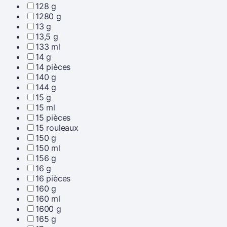
128 g
1280 g
13 g
13,5 g
133 ml
14 g
14 pièces
140 g
144 g
15 g
15 ml
15 pièces
15 rouleaux
150 g
150 ml
156 g
16 g
16 pièces
160 g
160 ml
1600 g
165 g