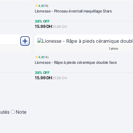
★
4,6
(19)
Lionesse - Pinceau éventail maquillage Stars
38% OFF
15.99 DH
25.99 DH
1 pièce
★
4,9
(14)
Lionesse - Râpe à pieds céramique double face
38% OFF
15.99 DH
25.99 DH
utés
Note