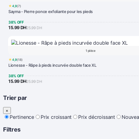
★
4,9
(7)
Sayma - Pierre ponce exfoliante pour les pieds
38% OFF
15.99 DH
25.99 DH
1 pièce
★
4,9
(18)
Lionesse - Râpe à pieds incurvée double face XL
38% OFF
15.99 DH
25.99 DH
Trier par
×
Pertinence
Prix croissant
Prix décroissant
Nouvea
Filtres