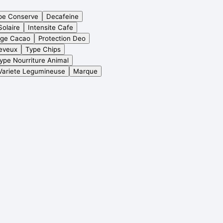
pe Conserve
Decafeine
Solaire
Intensite Cafe
age Cacao
Protection Deo
eveux
Type Chips
ype Nourriture Animal
Variete Legumineuse
Marque