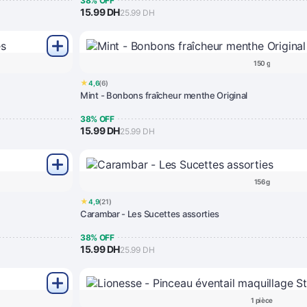
38% OFF
15.99 DH
25.99 DH
150 g
★
4,6
(6)
Mint - Bonbons fraîcheur menthe Original
38% OFF
15.99 DH
25.99 DH
156 g
★
4,9
(21)
Carambar - Les Sucettes assorties
38% OFF
15.99 DH
25.99 DH
1 pièce