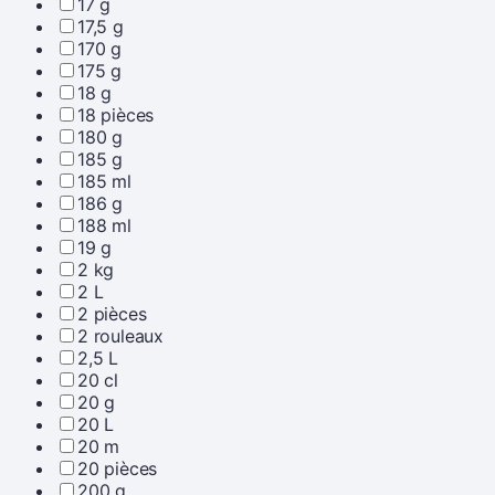
17 g
17,5 g
170 g
175 g
18 g
18 pièces
180 g
185 g
185 ml
186 g
188 ml
19 g
2 kg
2 L
2 pièces
2 rouleaux
2,5 L
20 cl
20 g
20 L
20 m
20 pièces
200 g