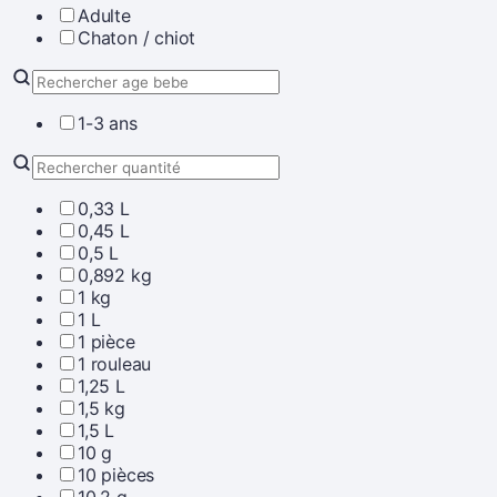
Adulte
Chaton / chiot
1-3 ans
0,33 L
0,45 L
0,5 L
0,892 kg
1 kg
1 L
1 pièce
1 rouleau
1,25 L
1,5 kg
1,5 L
10 g
10 pièces
10,2 g