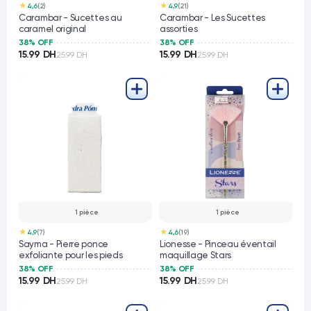
★
★
4,6
(2)
4,9
(21)
Carambar - Sucettes au
Carambar - Les Sucettes
caramel original
assorties
38% OFF
38% OFF
15.99 DH
15.99 DH
25.99 DH
25.99 DH
1 pièce
1 pièce
★
★
4,9
(7)
4,6
(19)
Sayma - Pierre ponce
Lionesse - Pinceau éventail
exfoliante pour les pieds
maquillage Stars
38% OFF
38% OFF
15.99 DH
15.99 DH
25.99 DH
25.99 DH