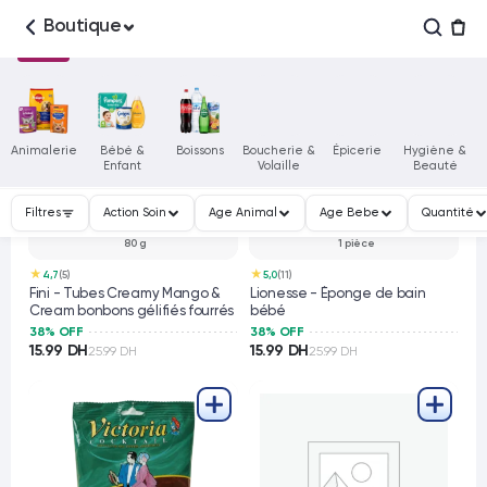
Boutique
Animalerie
Bébé &
Boissons
Boucherie &
Épicerie
Hygiène &
Enfant
Volaille
Beauté
Filtres
Action Soin
Age Animal
Age Bebe
Quantité
80 g
1 pièce
★
★
4,7
(5)
5,0
(11)
Fini - Tubes Creamy Mango &
Lionesse - Éponge de bain
Cream bonbons gélifiés fourrés
bébé
38% OFF
38% OFF
15.99 DH
15.99 DH
25.99 DH
25.99 DH