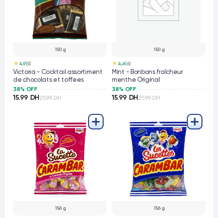
150 g
150 g
★
★
4,9
(5)
4,6
(6)
Victoria - Cocktail assortiment
Mint - Bonbons fraîcheur
de chocolats et toffees
menthe Original
38% OFF
38% OFF
15.99 DH
15.99 DH
25.99 DH
25.99 DH
156 g
156 g