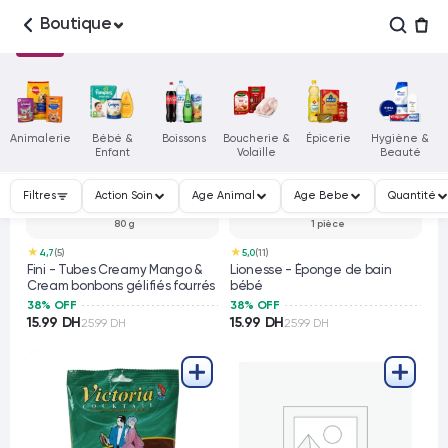
Boutique
Animalerie
Bébé &
Boissons
Boucherie &
Épicerie
Hygiène &
Enfant
Volaille
Beauté
Filtres
Action Soin
Age Animal
Age Bebe
Quantité
80 g
1 pièce
★
★
4,7
(5)
5,0
(11)
Fini - Tubes Creamy Mango &
Lionesse - Éponge de bain
Cream bonbons gélifiés fourrés
bébé
38% OFF
38% OFF
15.99 DH
15.99 DH
25.99 DH
25.99 DH