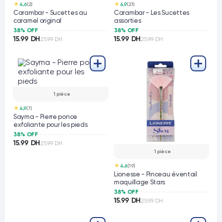
★
★
4,6
(2)
4,9
(21)
Carambar - Sucettes au
Carambar - Les Sucettes
caramel original
assorties
38% OFF
38% OFF
15.99 DH
15.99 DH
25.99 DH
25.99 DH
1 pièce
★
4,9
(7)
Sayma - Pierre ponce
exfoliante pour les pieds
38% OFF
15.99 DH
25.99 DH
1 pièce
★
4,6
(19)
Lionesse - Pinceau éventail
maquillage Stars
38% OFF
15.99 DH
25.99 DH