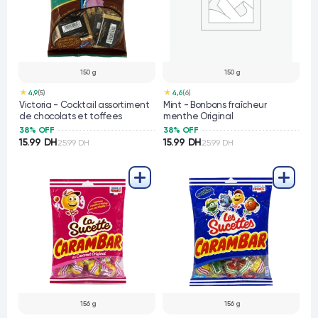
150 g
150 g
★
★
4,9
(5)
4,6
(6)
Victoria - Cocktail assortiment
Mint - Bonbons fraîcheur
de chocolats et toffees
menthe Original
38% OFF
38% OFF
15.99 DH
15.99 DH
25.99 DH
25.99 DH
156 g
156 g