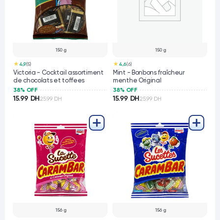
150 g
150 g
★
★
4,9
(5)
4,6
(6)
Victoria - Cocktail assortiment
Mint - Bonbons fraîcheur
de chocolats et toffees
menthe Original
38% OFF
38% OFF
15.99 DH
15.99 DH
25.99 DH
25.99 DH
156 g
156 g