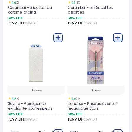
★
★
4,6
(2)
4,9
(21)
Carambar - Sucettes au
Carambar - Les Sucettes
caramel original
assorties
38% OFF
38% OFF
15.99 DH
15.99 DH
25.99 DH
25.99 DH
1 pièce
1 pièce
★
★
4,9
(7)
4,6
(19)
Sayma - Pierre ponce
Lionesse - Pinceau éventail
exfoliante pour les pieds
maquillage Stars
38% OFF
38% OFF
15.99 DH
15.99 DH
25.99 DH
25.99 DH