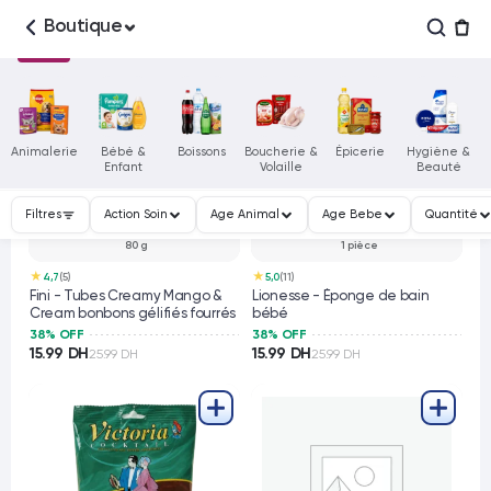
Boutique
Animalerie
Bébé &
Boissons
Boucherie &
Épicerie
Hygiène &
Enfant
Volaille
Beauté
Filtres
Action Soin
Age Animal
Age Bebe
Quantité
80 g
1 pièce
★
★
4,7
(5)
5,0
(11)
Fini - Tubes Creamy Mango &
Lionesse - Éponge de bain
Cream bonbons gélifiés fourrés
bébé
38% OFF
38% OFF
15.99 DH
15.99 DH
25.99 DH
25.99 DH