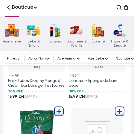
Boutique
Animalerie
Bébé &
Boissons
Boucherie &
Épicerie
Hygiène &
Enfant
Volaille
Beauté
Filtres
Action Soin
Age Animal
Age Bebe
Quantité
80 g
1 pièce
★
★
4,7
(5)
5,0
(11)
Fini - Tubes Creamy Mango &
Lionesse - Éponge de bain
Cream bonbons gélifiés fourrés
bébé
38% OFF
38% OFF
15.99 DH
15.99 DH
25.99 DH
25.99 DH