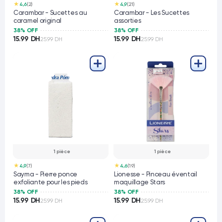
★
★
4,6
(2)
4,9
(21)
Carambar - Sucettes au
Carambar - Les Sucettes
caramel original
assorties
38% OFF
38% OFF
15.99 DH
15.99 DH
25.99 DH
25.99 DH
1 pièce
1 pièce
★
★
4,9
(7)
4,6
(19)
Sayma - Pierre ponce
Lionesse - Pinceau éventail
exfoliante pour les pieds
maquillage Stars
38% OFF
38% OFF
15.99 DH
15.99 DH
25.99 DH
25.99 DH