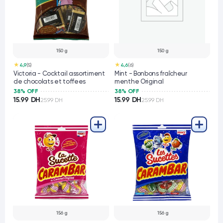
150 g
150 g
★
★
4,9
(5)
4,6
(6)
Victoria - Cocktail assortiment
Mint - Bonbons fraîcheur
de chocolats et toffees
menthe Original
38% OFF
38% OFF
15.99 DH
15.99 DH
25.99 DH
25.99 DH
156 g
156 g