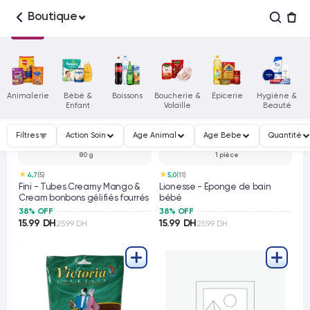
Boutique
Animalerie
Bébé &
Boissons
Boucherie &
Épicerie
Hygiène &
Enfant
Volaille
Beauté
Filtres
Action Soin
Age Animal
Age Bebe
Quantité
80 g
1 pièce
★
★
4,7
(5)
5,0
(11)
Fini - Tubes Creamy Mango &
Lionesse - Éponge de bain
Cream bonbons gélifiés fourrés
bébé
38% OFF
38% OFF
15.99 DH
15.99 DH
25.99 DH
25.99 DH