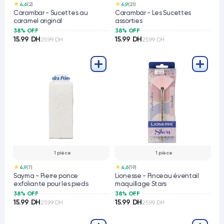
★
★
4,6
(2)
4,9
(21)
Carambar - Sucettes au
Carambar - Les Sucettes
caramel original
assorties
38% OFF
38% OFF
15.99 DH
15.99 DH
25.99 DH
25.99 DH
1 pièce
1 pièce
★
★
4,9
(7)
4,6
(19)
Sayma - Pierre ponce
Lionesse - Pinceau éventail
exfoliante pour les pieds
maquillage Stars
38% OFF
38% OFF
15.99 DH
15.99 DH
25.99 DH
25.99 DH