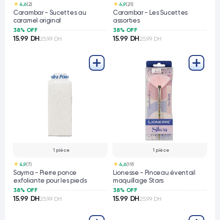
★
★
4,6
(2)
4,9
(21)
Carambar - Sucettes au
Carambar - Les Sucettes
caramel original
assorties
38% OFF
38% OFF
15.99 DH
15.99 DH
25.99 DH
25.99 DH
1 pièce
1 pièce
★
★
4,9
(7)
4,6
(19)
Sayma - Pierre ponce
Lionesse - Pinceau éventail
exfoliante pour les pieds
maquillage Stars
38% OFF
38% OFF
15.99 DH
15.99 DH
25.99 DH
25.99 DH