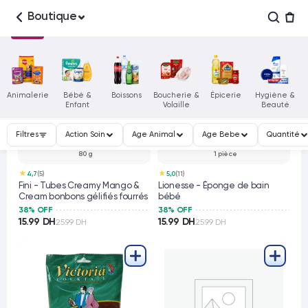
Boutique
Animalerie
Bébé &
Boissons
Boucherie &
Épicerie
Hygiène &
Enfant
Volaille
Beauté
Filtres
Action Soin
Age Animal
Age Bebe
Quantité
80 g
1 pièce
★
★
4,7
(5)
5,0
(11)
Fini - Tubes Creamy Mango &
Lionesse - Éponge de bain
Cream bonbons gélifiés fourrés
bébé
38% OFF
38% OFF
15.99 DH
15.99 DH
25.99 DH
25.99 DH