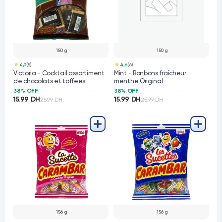
150 g
150 g
★
★
4,9
(5)
4,6
(6)
Victoria - Cocktail assortiment
Mint - Bonbons fraîcheur
de chocolats et toffees
menthe Original
38% OFF
38% OFF
15.99 DH
15.99 DH
25.99 DH
25.99 DH
156 g
156 g