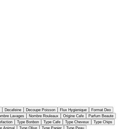
Decafeine
Decoupe Poisson
Flux Hygienique
Format Deo
mbre Lavages
Nombre Rouleaux
Origine Cafe
Parfum Beaute
efaction
Type Bonbon
Type Cafe
Type Cheveux
Type Chips
re Animal
Type Olive
Type Papier
Type Peau