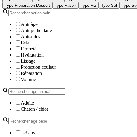
Type Preparation Dessert
Type Rasoir
Type Riz
Type Sel
Type Su
Anti-âge
Anti-pelliculaire
Anti-rides
Éclat
Fermeté
Hydratation
Lissage
Protection couleur
Réparation
Volume
Adulte
Chaton / chiot
1-3 ans