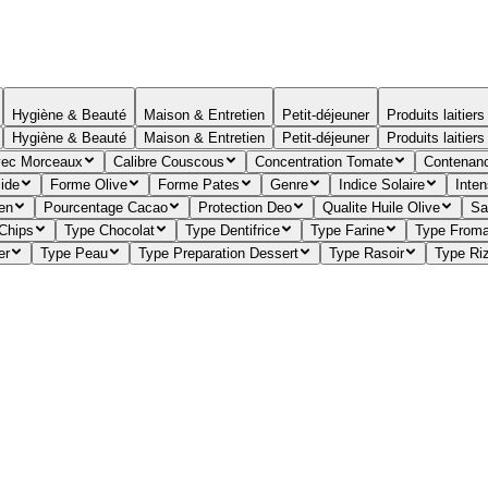
Hygiène & Beauté
Maison & Entretien
Petit-déjeuner
Produits laitier
Hygiène & Beauté
Maison & Entretien
Petit-déjeuner
Produits laitier
ec Morceaux
Calibre Couscous
Concentration Tomate
Contenan
ide
Forme Olive
Forme Pates
Genre
Indice Solaire
Inten
en
Pourcentage Cacao
Protection Deo
Qualite Huile Olive
Sa
Chips
Type Chocolat
Type Dentifrice
Type Farine
Type From
er
Type Peau
Type Preparation Dessert
Type Rasoir
Type Ri