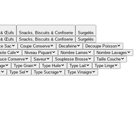
s & Œufs
Snacks, Biscuits & Confiserie
Surgelés
s & Œufs
Snacks, Biscuits & Confiserie
Surgelés
ce Sac
Coupe Conserve
Decafeine
Decoupe Poisson
site Cafe
Niveau Piquant
Nombre Lames
Nombre Lavages
uce Conserve
Saveur
Souplesse Brosse
Taille Couche
age
Type Grain
Type Huile
Type Lait
Type Linge
z
Type Sel
Type Sucrage
Type Vinaigre