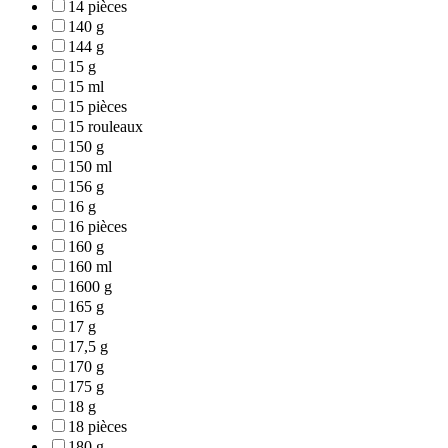
14 pièces
140 g
144 g
15 g
15 ml
15 pièces
15 rouleaux
150 g
150 ml
156 g
16 g
16 pièces
160 g
160 ml
1600 g
165 g
17 g
17,5 g
170 g
175 g
18 g
18 pièces
180 g