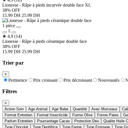
Lionesse - Râpe à pieds incurvée double face XL
38% OFF
15.99 DH
25.99 DH
1 pièce
1
★
4,9
(14)
Lionesse - Râpe à pieds céramique double face
38% OFF
15.99 DH
25.99 DH
Trier par
×
Pertinence
Prix croissant
Prix décroissant
Nouveautés
N
Filtres
×
Action Soin
Age Animal
Age Bebe
Quantité
Avec Morceaux
Cal
Format Entretien
Format Insecticide
Forme Olive
Forme Pates
Ge
Parfum Entretien
Pourcentage Cacao
Protection Deo
Qualite Huile O
Type Chocolat
Type Dentifrice
Type Farine
Type Fromage
Type Gr