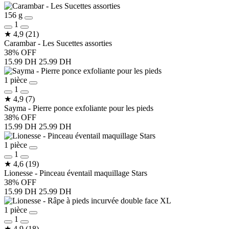
156 g
1
★
4,9
(21)
Carambar - Les Sucettes assorties
38% OFF
15.99 DH
25.99 DH
1 pièce
1
★
4,9
(7)
Sayma - Pierre ponce exfoliante pour les pieds
38% OFF
15.99 DH
25.99 DH
1 pièce
1
★
4,6
(19)
Lionesse - Pinceau éventail maquillage Stars
38% OFF
15.99 DH
25.99 DH
1 pièce
1
★
4,9
(18)