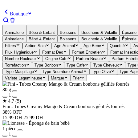
Boutique
Animalerie
Bébé & Enfant
Boissons
Boucherie & Volaille
Épicerie
Animalerie
Bébé & Enfant
Boissons
Boucherie & Volaille
Épicerie
Filtres
Action Soin
Age Animal
Age Bebe
Quantité
Av
Flux Hygienique
Format Deo
Format Entretien
Format Insectic
Nombre Rouleaux
Origine Cafe
Parfum Beaute
Parfum Entreti
Torrefaction
Type Bonbon
Type Cafe
Type Cheveux
Type 
Type Maquillage
Type Nourriture Animal
Type Olive
Type Papi
Variete Legumineuse
Marque
Trier
80 g
1
★
4,7
(5)
Fini - Tubes Creamy Mango & Cream bonbons gélifiés fourrés
38% OFF
15.99 DH
25.99 DH
1 pièce
1