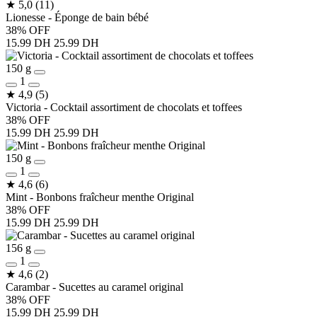
★
5,0
(11)
Lionesse - Éponge de bain bébé
38% OFF
15.99 DH
25.99 DH
150 g
1
★
4,9
(5)
Victoria - Cocktail assortiment de chocolats et toffees
38% OFF
15.99 DH
25.99 DH
150 g
1
★
4,6
(6)
Mint - Bonbons fraîcheur menthe Original
38% OFF
15.99 DH
25.99 DH
156 g
1
★
4,6
(2)
Carambar - Sucettes au caramel original
38% OFF
15.99 DH
25.99 DH