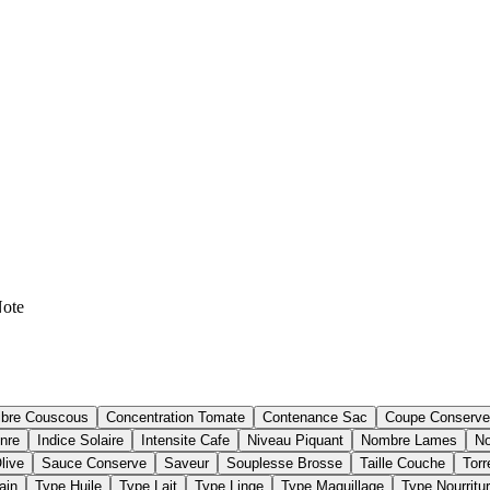
ote
ibre Couscous
Concentration Tomate
Contenance Sac
Coupe Conserve
nre
Indice Solaire
Intensite Cafe
Niveau Piquant
Nombre Lames
No
live
Sauce Conserve
Saveur
Souplesse Brosse
Taille Couche
Torr
ain
Type Huile
Type Lait
Type Linge
Type Maquillage
Type Nourritu