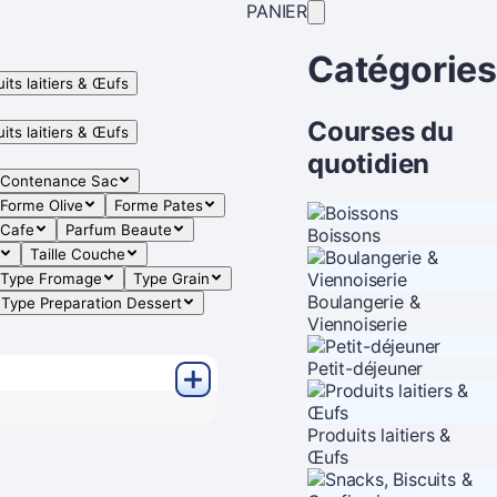
PANIER
Catégories
its laitiers & Œufs
Courses du
its laitiers & Œufs
quotidien
Contenance Sac
Forme Olive
Forme Pates
 Cafe
Parfum Beaute
Boissons
Taille Couche
Type Fromage
Type Grain
Boulangerie &
Type Preparation Dessert
Viennoiserie
Petit-déjeuner
Produits laitiers &
Œufs