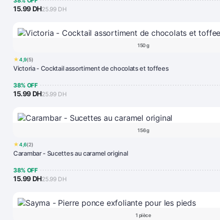
38% OFF
15.99 DH
25.99 DH
150 g
★
4,9
(5)
Victoria - Cocktail assortiment de chocolats et toffees
38% OFF
15.99 DH
25.99 DH
156 g
★
4,6
(2)
Carambar - Sucettes au caramel original
38% OFF
15.99 DH
25.99 DH
1 pièce