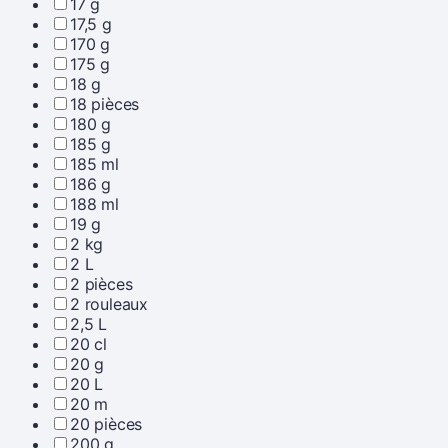
17 g
17,5 g
170 g
175 g
18 g
18 pièces
180 g
185 g
185 ml
186 g
188 ml
19 g
2 kg
2 L
2 pièces
2 rouleaux
2,5 L
20 cl
20 g
20 L
20 m
20 pièces
200 g