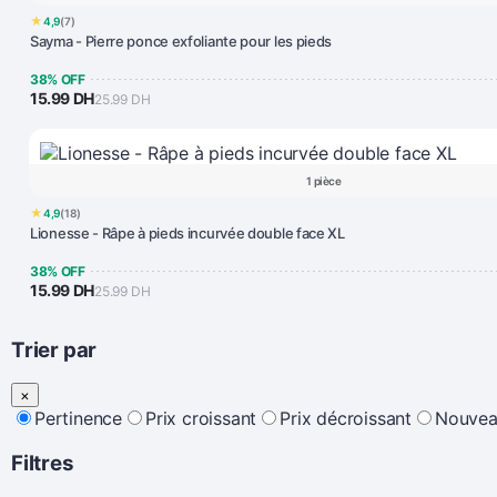
★
4,9
(7)
Sayma - Pierre ponce exfoliante pour les pieds
38% OFF
15.99 DH
25.99 DH
1 pièce
★
4,9
(18)
Lionesse - Râpe à pieds incurvée double face XL
38% OFF
15.99 DH
25.99 DH
Trier par
×
Pertinence
Prix croissant
Prix décroissant
Nouvea
Filtres