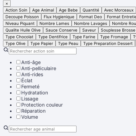
×
Action Soin
Age Animal
Age Bebe
Quantité
Avec Morceaux
Decoupe Poisson
Flux Hygienique
Format Deo
Format Entreti
Niveau Piquant
Nombre Lames
Nombre Lavages
Nombre Rou
Qualite Huile Olive
Sauce Conserve
Saveur
Souplesse Brosse
Type Chocolat
Type Dentifrice
Type Farine
Type Fromage
T
Type Olive
Type Papier
Type Peau
Type Preparation Dessert
Anti-âge
Anti-pelliculaire
Anti-rides
Éclat
Fermeté
Hydratation
Lissage
Protection couleur
Réparation
Volume