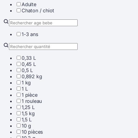
Adulte
Chaton / chiot
1-3 ans
0,33 L
0,45 L
0,5 L
0,892 kg
1 kg
1 L
1 pièce
1 rouleau
1,25 L
1,5 kg
1,5 L
10 g
10 pièces
10,2 g