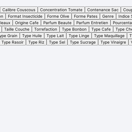
Calibre Couscous
Concentration Tomate
Contenance Sac
Cou
en
Format Insecticide
Forme Olive
Forme Pates
Genre
Indice 
leaux
Origine Cafe
Parfum Beaute
Parfum Entretien
Pourcent
Taille Couche
Torrefaction
Type Bonbon
Type Cafe
Type Ch
ype Grain
Type Huile
Type Lait
Type Linge
Type Maquillage
T
Type Rasoir
Type Riz
Type Sel
Type Sucrage
Type Vinaigre