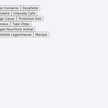
pe Conserve
Decafeine
Solaire
Intensite Cafe
age Cacao
Protection Deo
eveux
Type Chips
ype Nourriture Animal
Variete Legumineuse
Marque