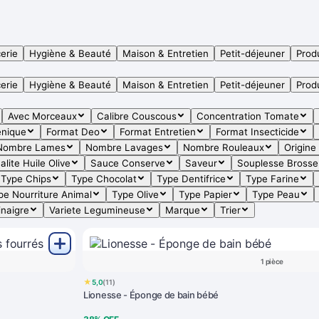
erie
Hygiène & Beauté
Maison & Entretien
Petit-déjeuner
Produ
erie
Hygiène & Beauté
Maison & Entretien
Petit-déjeuner
Produ
Avec Morceaux
Calibre Couscous
Concentration Tomate
enique
Format Deo
Format Entretien
Format Insecticide
Nombre Lames
Nombre Lavages
Nombre Rouleaux
Origine
alite Huile Olive
Sauce Conserve
Saveur
Souplesse Brosse
Type Chips
Type Chocolat
Type Dentifrice
Type Farine
pe Nourriture Animal
Type Olive
Type Papier
Type Peau
inaigre
Variete Legumineuse
Marque
Trier
1 pièce
★
5,0
(11)
Lionesse - Éponge de bain bébé