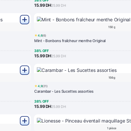
38% OFF
15.99 DH
25.99 DH
150 g
★
4,6
(6)
Mint - Bonbons fraîcheur menthe Original
38% OFF
15.99 DH
25.99 DH
156 g
★
4,9
(21)
Carambar - Les Sucettes assorties
38% OFF
15.99 DH
25.99 DH
1 pièce