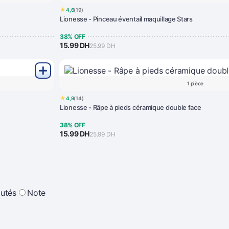
★
4,6
(19)
Lionesse - Pinceau éventail maquillage Stars
38% OFF
15.99 DH
25.99 DH
1 pièce
★
4,9
(14)
Lionesse - Râpe à pieds céramique double face
38% OFF
15.99 DH
25.99 DH
utés
Note