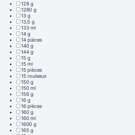
128 g
1280 g
13 g
13,5 g
133 ml
14 g
14 pièces
140 g
144 g
15 g
15 ml
15 pièces
15 rouleaux
150 g
150 ml
156 g
16 g
16 pièces
160 g
160 ml
1600 g
165 g