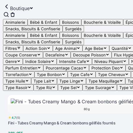
Boutique
Animalerie
Bébé & Enfant
Boissons
Boucherie & Volaille
Épic
Snacks, Biscuits & Confiserie
Surgelés
Animalerie
Bébé & Enfant
Boissons
Boucherie & Volaille
Épic
Snacks, Biscuits & Confiserie
Surgelés
Filtres
Action Soin
Age Animal
Age Bebe
Quantité
Coupe Conserve
Decafeine
Decoupe Poisson
Flux Hygi
Genre
Indice Solaire
Intensite Cafe
Niveau Piquant
Parfum Entretien
Pourcentage Cacao
Protection Deo
Qu
Torrefaction
Type Bonbon
Type Cafe
Type Cheveux
Type Huile
Type Lait
Type Linge
Type Maquillage
Ty
Type Rasoir
Type Riz
Type Sel
Type Sucrage
Type V
80 g
★
4,7
(5)
Fini - Tubes Creamy Mango & Cream bonbons gélifiés fourrés