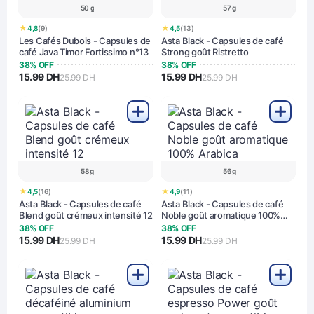
50 g
57 g
★
★
4,8
(9)
4,5
(13)
Les Cafés Dubois - Capsules de
Asta Black - Capsules de café
café Java Timor Fortissimo n°13
Strong goût Ristretto
38% OFF
38% OFF
15.99 DH
15.99 DH
25.99 DH
25.99 DH
58 g
56 g
★
★
4,5
(16)
4,9
(11)
Asta Black - Capsules de café
Asta Black - Capsules de café
Blend goût crémeux intensité 12
Noble goût aromatique 100%
Arabica
38% OFF
38% OFF
15.99 DH
15.99 DH
25.99 DH
25.99 DH