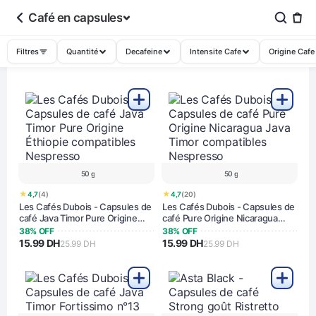
Café en capsules
Filtres
Quantité
Decafeine
Intensite Cafe
Origine Cafe
50 g
50 g
★
★
4,7
(4)
4,7
(20)
Les Cafés Dubois - Capsules de
Les Cafés Dubois - Capsules de
café Java Timor Pure Origine
café Pure Origine Nicaragua
Éthiopie compatibles Nespresso
Java Timor compatibles
38% OFF
38% OFF
Nespresso
15.99 DH
15.99 DH
25.99 DH
25.99 DH