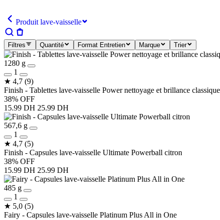
Produit lave-vaisselle
Filtres
Quantité
Format Entretien
Marque
Trier
1280 g
1
★
4,7
(9)
Finish - Tablettes lave-vaisselle Power nettoyage et brillance classique
38% OFF
15.99 DH
25.99 DH
567,6 g
1
★
4,7
(5)
Finish - Capsules lave-vaisselle Ultimate Powerball citron
38% OFF
15.99 DH
25.99 DH
485 g
1
★
5,0
(5)
Fairy - Capsules lave-vaisselle Platinum Plus All in One