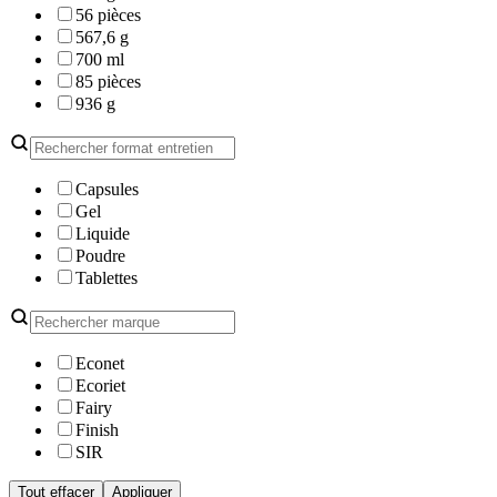
56 pièces
567,6 g
700 ml
85 pièces
936 g
Capsules
Gel
Liquide
Poudre
Tablettes
Econet
Ecoriet
Fairy
Finish
SIR
Tout effacer
Appliquer