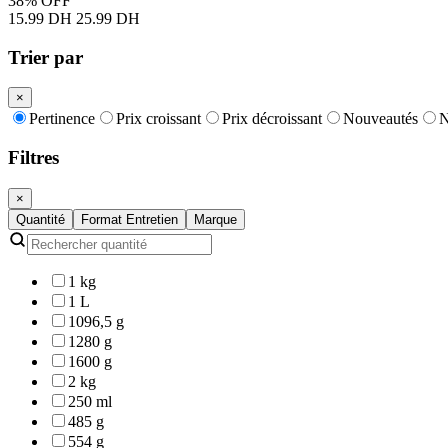
38% OFF
15.99 DH
25.99 DH
Trier par
×
Pertinence
Prix croissant
Prix décroissant
Nouveautés
N
Filtres
×
Quantité
Format Entretien
Marque
1 kg
1 L
1096,5 g
1280 g
1600 g
2 kg
250 ml
485 g
554 g