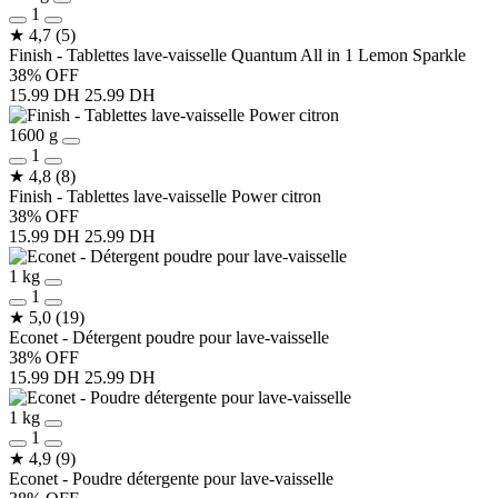
1
★
4,7
(5)
Finish - Tablettes lave-vaisselle Quantum All in 1 Lemon Sparkle
38% OFF
15.99 DH
25.99 DH
1600 g
1
★
4,8
(8)
Finish - Tablettes lave-vaisselle Power citron
38% OFF
15.99 DH
25.99 DH
1 kg
1
★
5,0
(19)
Econet - Détergent poudre pour lave-vaisselle
38% OFF
15.99 DH
25.99 DH
1 kg
1
★
4,9
(9)
Econet - Poudre détergente pour lave-vaisselle