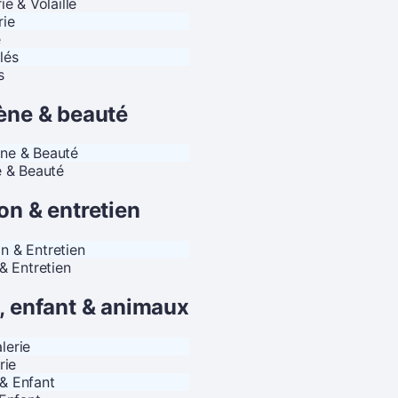
e & Volaille
e
s
ène & beauté
 & Beauté
on & entretien
& Entretien
, enfant & animaux
rie