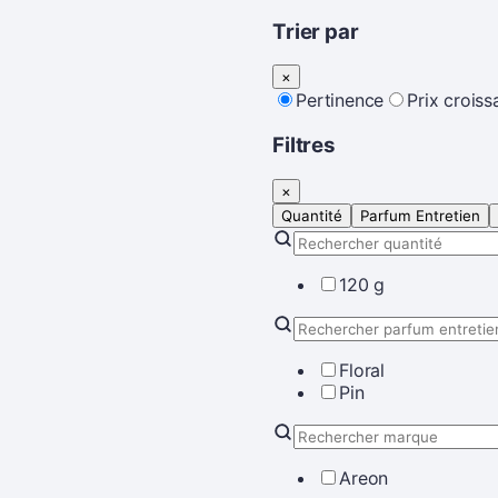
Trier par
×
Pertinence
Prix croiss
Filtres
×
Quantité
Parfum Entretien
120 g
Floral
Pin
Areon