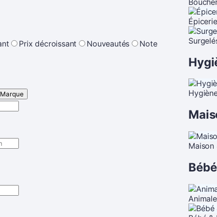
Boucheri
Épiceri
Surgelé
ant
Prix décroissant
Nouveautés
Note
Hygi
Hygiène
Marque
Mais
Maison 
Bébé
Animale