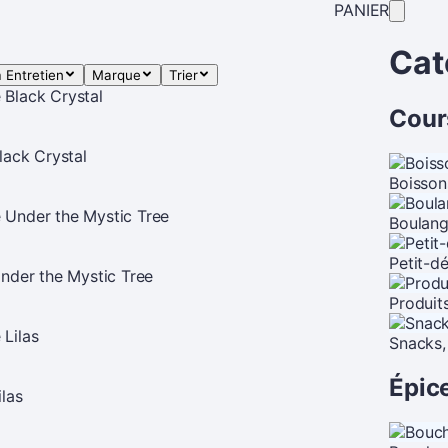
PANIER
Cat
 Entretien
Marque
Trier
Cour
lack Crystal
Boisson
Boulang
Petit-d
nder the Mystic Tree
Produits
Snacks, 
Épice
las