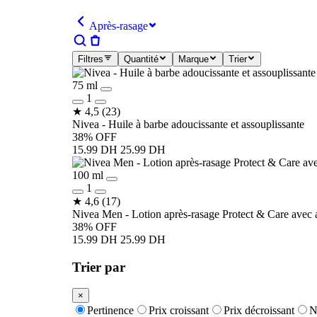
Après-rasage
Filtres
Quantité
Marque
Trier
75 ml
1
★
4,5
(23)
Nivea - Huile à barbe adoucissante et assouplissante
38% OFF
15.99 DH
25.99 DH
100 ml
1
★
4,6
(17)
Nivea Men - Lotion après-rasage Protect & Care avec 
38% OFF
15.99 DH
25.99 DH
Trier par
×
Pertinence
Prix croissant
Prix décroissant
N