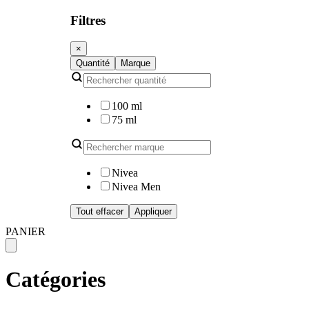
Filtres
×
Quantité
Marque
100 ml
75 ml
Nivea
Nivea Men
Tout effacer
Appliquer
PANIER
Catégories