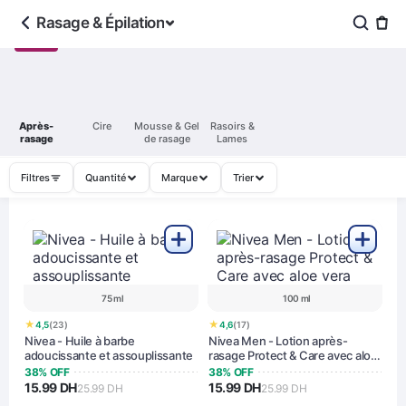
Rasage & Épilation
Après-
Cire
Mousse & Gel
Rasoirs &
rasage
de rasage
Lames
Filtres
Quantité
Marque
Trier
75 ml
100 ml
★
★
4,5
(23)
4,6
(17)
Nivea - Huile à barbe
Nivea Men - Lotion après-
adoucissante et assouplissante
rasage Protect & Care avec aloe
vera
38% OFF
38% OFF
15.99 DH
15.99 DH
25.99 DH
25.99 DH