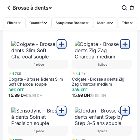
Brosse à dents
Filtres
Quantité
Souplesse Brosse
Marque
Trier
1 pièce
1 pièce
★
★
4,7
(2)
4,8
(4)
Colgate - Brosse à dents Slim
Colgate - Brosse à dents Zig
Soft Charcoal souple
Zag Charcoal medium
38% OFF
38% OFF
15.99 DH
15.99 DH
25.99 DH
25.99 DH
1 pièce
1 pièce
★
★