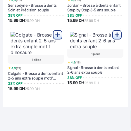
4,9
(20)
4,6
(10)
Sensodyne - Brosse à dents
Jordan - Brosse à dents enfant
Soin et Précision souple
Step by Step 3-5 ans souple
38% OFF
38% OFF
15.99 DH
15.99 DH
25.99 DH
25.99 DH
1 pièce
1 pièce
★
4,5
(18)
Signal - Brosse à dents enfant
★
4,9
(21)
2-6 ans extra souple
Colgate - Brosse à dents enfant
38% OFF
2-5 ans extra souple motif
15.99 DH
dinosaure
25.99 DH
38% OFF
15.99 DH
25.99 DH