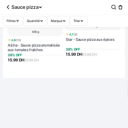
Sauce pizza
Filtres
Quantité
Marque
Trier
350 g
850 g
★
4,7
(2)
Star - Sauce pizza aux épices
★
4,8
(13)
Aïcha - Sauce pizza aromatisée
38% OFF
aux tomates fraîches
15.99 DH
25.99 DH
38% OFF
15.99 DH
25.99 DH