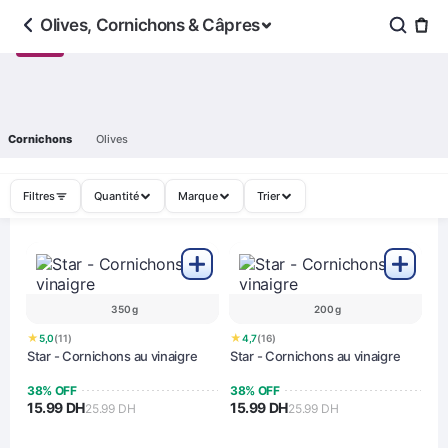
Olives, Cornichons & Câpres
Cornichons
Olives
Filtres
Quantité
Marque
Trier
350 g
200 g
★
★
5,0
(11)
4,7
(16)
Star - Cornichons au vinaigre
Star - Cornichons au vinaigre
38% OFF
38% OFF
15.99 DH
15.99 DH
25.99 DH
25.99 DH