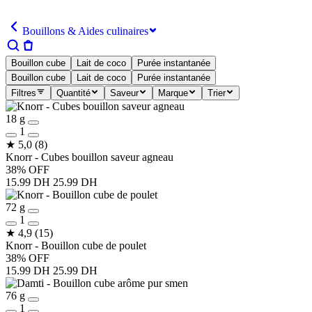
Bouillons & Aides culinaires
Bouillon cube
Lait de coco
Purée instantanée
Bouillon cube
Lait de coco
Purée instantanée
Filtres
Quantité
Saveur
Marque
Trier
18 g
1
★
5,0
(8)
Knorr - Cubes bouillon saveur agneau
38% OFF
15.99 DH
25.99 DH
72 g
1
★
4,9
(15)
Knorr - Bouillon cube de poulet
38% OFF
15.99 DH
25.99 DH
76 g
1