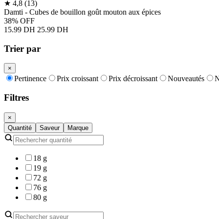
★
4,8
(13)
Damti - Cubes de bouillon goût mouton aux épices
38% OFF
15.99 DH
25.99 DH
Trier par
×
Pertinence
Prix croissant
Prix décroissant
Nouveautés
N
Filtres
×
Quantité
Saveur
Marque
18 g
19 g
72 g
76 g
80 g