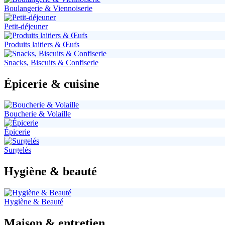
Boulangerie & Viennoiserie
Petit-déjeuner
Produits laitiers & Œufs
Snacks, Biscuits & Confiserie
Épicerie & cuisine
Boucherie & Volaille
Épicerie
Surgelés
Hygiène & beauté
Hygiène & Beauté
Maison & entretien