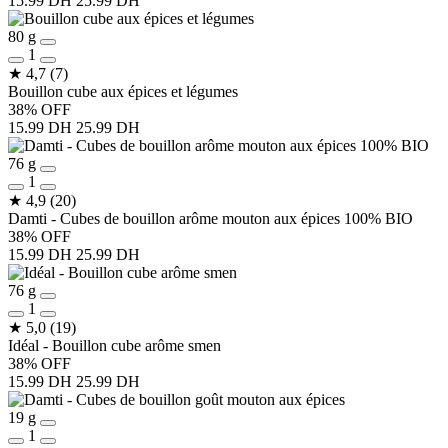
15.99 DH
25.99 DH
80 g
1
★
4,7
(7)
Bouillon cube aux épices et légumes
38% OFF
15.99 DH
25.99 DH
76 g
1
★
4,9
(20)
Damti - Cubes de bouillon arôme mouton aux épices 100% BIO
38% OFF
15.99 DH
25.99 DH
76 g
1
★
5,0
(19)
Idéal - Bouillon cube arôme smen
38% OFF
15.99 DH
25.99 DH
19 g
1