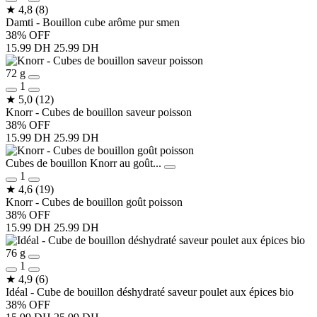
★
4,8
(8)
Damti - Bouillon cube arôme pur smen
38% OFF
15.99 DH
25.99 DH
72 g
1
★
5,0
(12)
Knorr - Cubes de bouillon saveur poisson
38% OFF
15.99 DH
25.99 DH
Cubes de bouillon Knorr au goût...
1
★
4,6
(19)
Knorr - Cubes de bouillon goût poisson
38% OFF
15.99 DH
25.99 DH
76 g
1
★
4,9
(6)
Idéal - Cube de bouillon déshydraté saveur poulet aux épices bio
38% OFF