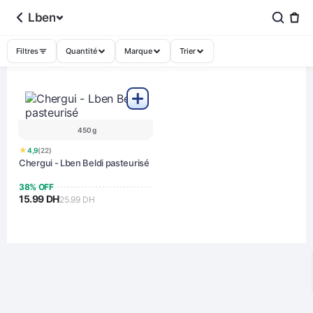
Lben
Filtres
Quantité
Marque
Trier
450 g
★
4,9
(22)
Chergui - Lben Beldi pasteurisé
38% OFF
15.99 DH
25.99 DH