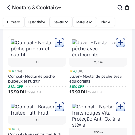
Nectars & Cocktails
Filtres
Quantité
Saveur
Marque
Trier
1 L
200 ml
★
★
4,7
(14)
4,8
(13)
Compal - Nectar de pêche
Juver - Nectar de pêche avec
pulpeux et nutritif
édulcorants
38% OFF
38% OFF
15.99 DH
15.99 DH
25.99 DH
25.99 DH
1 L
★
4,6
(7)
300 ml
Compal - Boisson fruitée Tutti