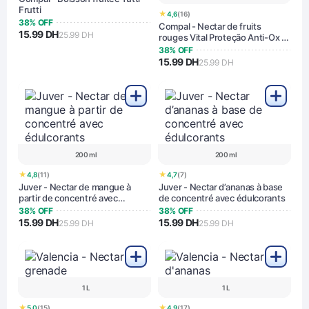
Frutti
★
4,6
(16)
38% OFF
Compal - Nectar de fruits
15.99 DH
25.99 DH
rouges Vital Proteção Anti-Ox à
la stévia
38% OFF
15.99 DH
25.99 DH
200 ml
200 ml
★
★
4,8
(11)
4,7
(7)
Juver - Nectar de mangue à
Juver - Nectar d’ananas à base
partir de concentré avec
de concentré avec édulcorants
édulcorants
38% OFF
38% OFF
15.99 DH
15.99 DH
25.99 DH
25.99 DH
1 L
1 L
★
★
5,0
(15)
4,9
(17)