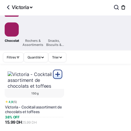
Victoria
Chocolat
Rochers &
Snacks,
Assortiments
Biscuits &
Confiserie
Filtres
Quantité
Trier
150 g
★
4,9
(5)
Victoria - Cocktail assortiment de
chocolats et toffees
38% OFF
15.99 DH
25.99 DH