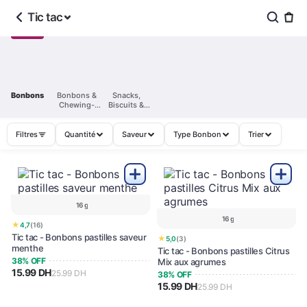
Tic tac
Bonbons
Bonbons &
Snacks,
Chewing-
Biscuits &
gums
Confiserie
Filtres
Quantité
Saveur
Type Bonbon
Trier
16 g
16 g
★
4,7
(16)
Tic tac - Bonbons pastilles saveur
★
5,0
(3)
menthe
Tic tac - Bonbons pastilles Citrus
38% OFF
Mix aux agrumes
15.99 DH
25.99 DH
38% OFF
15.99 DH
25.99 DH