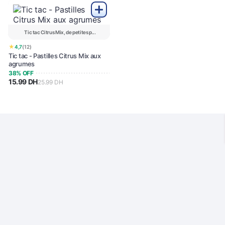
Tic tac Citrus Mix, de petites p...
★
4,7
(12)
Tic tac - Pastilles Citrus Mix aux
agrumes
38% OFF
15.99 DH
25.99 DH