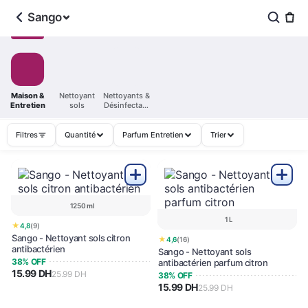
Sango
Maison &
Nettoyant
Nettoyants &
Entretien
sols
Désinfectant
s
Filtres
Quantité
Parfum Entretien
Trier
1250 ml
1 L
★
4,8
(9)
Sango - Nettoyant sols citron
★
4,6
(16)
antibactérien
Sango - Nettoyant sols
38% OFF
antibactérien parfum citron
15.99 DH
25.99 DH
38% OFF
15.99 DH
25.99 DH