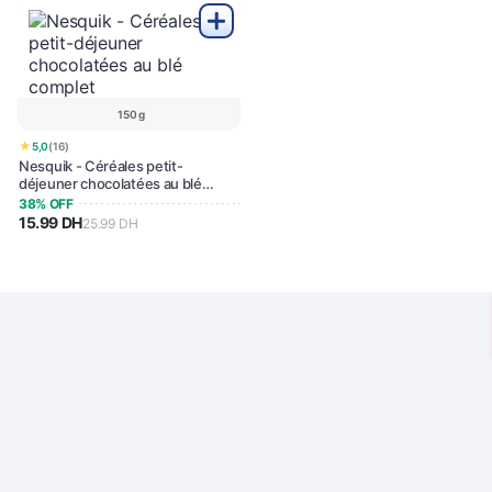
150 g
★
5,0
(16)
Nesquik - Céréales petit-
déjeuner chocolatées au blé
complet
38% OFF
15.99 DH
25.99 DH