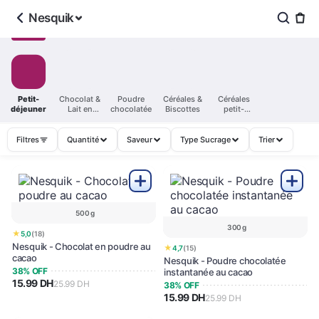
Nesquik
Petit-
Chocolat &
Poudre
Céréales &
Céréales
déjeuner
Lait en
chocolatée
Biscottes
petit-
poudre
déjeuner
Filtres
Quantité
Saveur
Type Sucrage
Trier
500 g
300 g
★
5,0
(18)
Nesquik - Chocolat en poudre au
★
4,7
(15)
cacao
Nesquik - Poudre chocolatée
38% OFF
instantanée au cacao
15.99 DH
25.99 DH
38% OFF
15.99 DH
25.99 DH