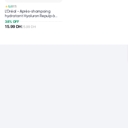
★
5,0
(17)
L’Oréal - Après-shampoing
hydratant Hyaluron Repulp à
l’acide hyaluronique pour
38% OFF
cheveux déshydratés
15.99 DH
25.99 DH