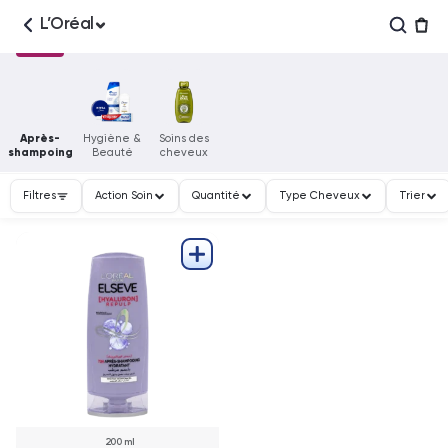
L’Oréal
Après-
Hygiène &
Soins des
shampoing
Beauté
cheveux
Filtres
Action Soin
Quantité
Type Cheveux
Trier
200 ml